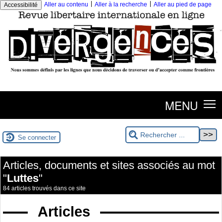
|
|
Aller au contenu
Aller à la recherche
Aller au pied de page
Accessibilité
MENU
Se connecter
Articles, documents et sites associés au mot
"
Luttes
"
84 articles trouvés dans ce site
Articles