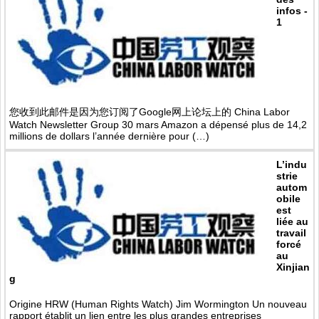
infos -
1
您收到此邮件是因为您订阅了Google网上论坛上的 China Labor
Watch Newsletter Group 30 mars Amazon a dépensé plus de 14,2
millions de dollars l’année dernière pour (…)
L’indu
strie
autom
obile
est
liée au
travail
forcé
au
Xinjian
g
Origine HRW (Human Rights Watch) Jim Wormington Un nouveau
rapport établit un lien entre les plus grandes entreprises