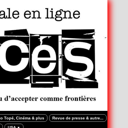
o Topé, Cinéma & plus
Revue de presse & autre...
USA
▼