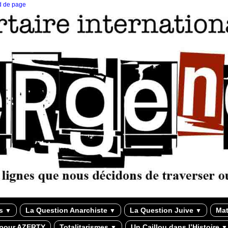
ed de page
ns
La Question Anarchiste
La Question Juive
Mat
▼
▼
▼
 pour AZERTY
Totalitarismes
Un Caillou dans l’Histoire
▼
▼