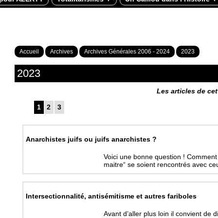
Accueil
Archives
Archives Générales 2006 - 2024
2023
2023
Les articles de ce
1
2
3
Anarchistes juifs ou juifs anarchistes ?
Voici une bonne question ! Comment e
maitre“ se soient rencontrés avec ce
Intersectionnalité, antisémitisme et autres fariboles
Avant d’aller plus loin il convient de 