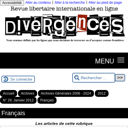
|
|
Aller au contenu
Aller à la recherche
Aller au pied de page
Accessibilité
MENU
Se connecter
Accueil
Archives
Archives Générales 2006 - 2024
2012
N° 29. Janvier 2012
Français
Français
Les articles de cette rubrique