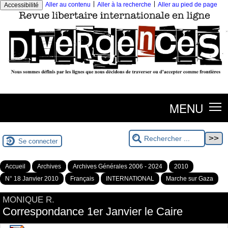
|
|
Aller au contenu
Aller à la recherche
Aller au pied de page
Accessibilité
MENU
Se connecter
Accueil
Archives
Archives Générales 2006 - 2024
2010
N° 18 Janvier 2010
Français
INTERNATIONAL
Marche sur Gaza
MONIQUE R.
Correspondance 1er Janvier le Caire