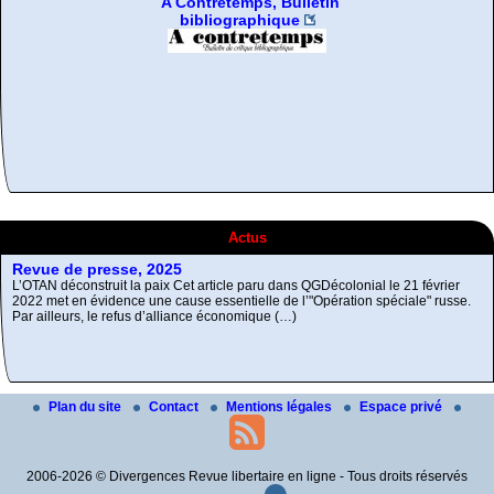
Fragments d’Histoire de
la gauche radicale
De la désobeissance
Résistance non-
libertaire
violente
Revue de presse, 2025
Actus
L’OTAN déconstruit la paix Cet article paru dans QGDécolonial le 21 février
2022 met en évidence une cause essentielle de l’"Opération spéciale" russe.
Par ailleurs, le refus d’alliance économique (…)
L’Autre et le Mal
Comment réunir les contraires antagonistes ?
Plan du site
Contact
Mentions légales
Espace privé
2006-2026 © Divergences Revue libertaire en ligne - Tous droits réservés