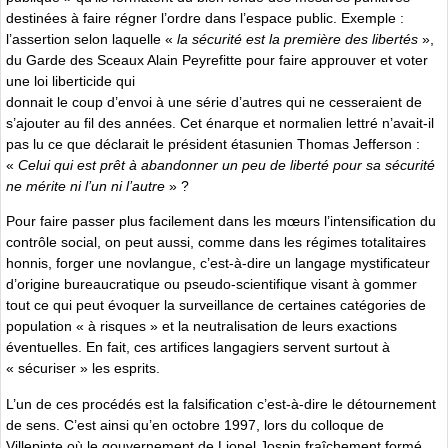
destinées à faire régner l’ordre dans l’espace public. Exemple :
l’assertion selon laquelle «
la sécurité est la première des libertés
»,
du Garde des Sceaux Alain Peyrefitte pour faire approuver et voter
une loi liberticide qui
donnait le coup d’envoi à une série d’autres qui ne cesseraient de
s’ajouter au fil des années. Cet énarque et normalien lettré n’avait-il
pas lu ce que déclarait le président étasunien Thomas Jefferson :
«
Celui qui est prêt à abandonner un peu de liberté pour sa sécurité
ne mérite ni l’un ni l’autre
» ?
Pour faire passer plus facilement dans les mœurs l’intensification du
contrôle social, on peut aussi, comme dans les régimes totalitaires
honnis, forger une novlangue, c’est-à-dire un langage mystificateur
d’origine bureaucratique ou pseudo-scientifique visant à gommer
tout ce qui peut évoquer la surveillance de certaines catégories de
population « à risques » et la neutralisation de leurs exactions
éventuelles. En fait, ces artifices langagiers servent surtout à
« sécuriser » les esprits.
L’un de ces procédés est la falsification c’est-à-dire le détournement
de sens. C’est ainsi qu’en octobre 1997, lors du colloque de
Villepinte où le gouvernement de Lionel Jospin fraîchement formé