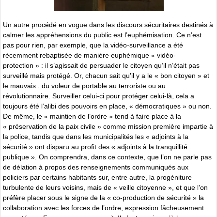
Un autre procédé en vogue dans les discours sécuritaires destinés à
calmer les appréhensions du public est l’euphémisation. Ce n’est
pas pour rien, par exemple, que la vidéo-surveillance a été
récemment rebaptisée de manière euphémique « vidéo-
protection » : il s’agissait de persuader le citoyen qu’il n’était pas
surveillé mais protégé. Or, chacun sait qu’il y a le « bon citoyen » et
le mauvais : du voleur de portable au terroriste ou au
révolutionnaire. Surveiller celui-ci pour protéger celui-là, cela a
toujours été l’alibi des pouvoirs en place, « démocratiques » ou non.
De même, le « maintien de l’ordre » tend à faire place à la
« préservation de la paix civile » comme mission première impartie à
la police, tandis que dans les municipalités les « adjoints à la
sécurité » ont disparu au profit des « adjoints à la tranquillité
publique ». On comprendra, dans ce contexte, que l’on ne parle pas
de délation à propos des renseignements communiqués aux
policiers par certains habitants sur, entre autre, la progéniture
turbulente de leurs voisins, mais de « veille citoyenne », et que l’on
préfère placer sous le signe de la « co-production de sécurité » la
collaboration avec les forces de l’ordre, expression fâcheusement