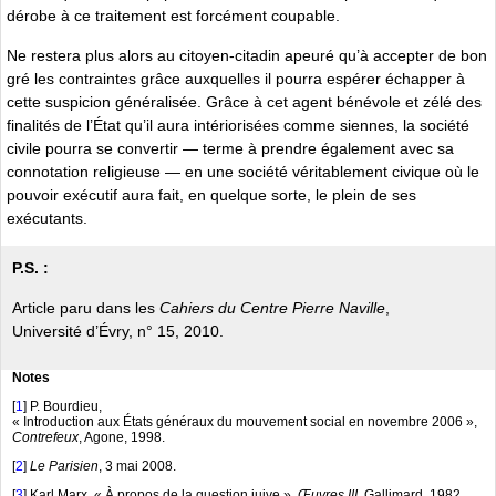
dérobe à ce traitement est forcément coupable.
Ne restera plus alors au citoyen-citadin apeuré qu’à accepter de bon
gré les contraintes grâce auxquelles il pourra espérer échapper à
cette suspicion généralisée. Grâce à cet agent bénévole et zélé des
finalités de l’État qu’il aura intériorisées comme siennes, la société
civile pourra se convertir — terme à prendre également avec sa
connotation religieuse — en une société véritablement civique où le
pouvoir exécutif aura fait, en quelque sorte, le plein de ses
exécutants.
P.S. :
Article paru dans les
Cahiers du Centre Pierre Naville
,
Université d’Évry, n° 15, 2010.
Notes
[
1
]
P. Bourdieu,
« Introduction aux États généraux du mouvement social en novembre 2006 »,
Contrefeux
, Agone, 1998.
[
2
]
Le Parisien
, 3 mai 2008.
[
3
]
Karl Marx, « À propos de la question juive »,
Œuvres III
, Gallimard, 1982.