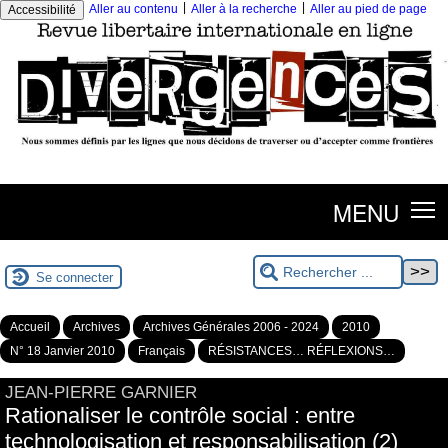
|
|
Aller au contenu
Aller à la recherche
Aller au pied de page
Accessibilité
MENU
Se connecter
Accueil
Archives
Archives Générales 2006 - 2024
2010
N° 18 Janvier 2010
Français
RÉSISTANCES… RÉFLEXIONS…
JEAN-PIERRE GARNIER
Rationaliser le contrôle social : entre
technologisation et responsabilisation (2)