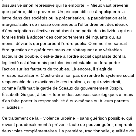
dissuasive sinon répressive qui l’a emporté. « Mieux vaut prévenir
que guérir », dit le proverbe. Un principe difficile à appliquer à la
lettre dans des sociétés où la précarisation, la paupérisation et la
marginalisation de masse combinées à l’effondrement des idéaux
d’émancipation collective conduisent une partie des individus qui en
font les frais à adopter des comportements délinquants ou, au
moins, déviants qui perturbent l’ordre public. Comme il ne saurait
être question de guérir ces maux en s’attaquant aux véritables
facteurs de trouble, c’est-à-dire à l’ordre social capitaliste dont la
légitimité est désormais postulée incontestable, on fera porter
l’action sur les fauteurs de troubles. Là encore, il s’agit de
« responsabiliser ». C’est-à-dire non pas de rendre le système social
responsable des exactions de ces trublions, ce qui reviendrait,
comme l’affirmait la garde de Sceaux du gouvernement Jospin,
Élisabeth Guigou, à leur « fournir des excuses sociologiques », mais
d’en faire porter la responsabilité à eux-mêmes ou à leurs parents
« laxistes ».
Ce traitement de la « violence urbaine » sans guérison possible, qui
revient paradoxalement à prévenir faute de pouvoir guérir, emprunte
deux voies complémentaires. La première, traditionnelle, qualifiée de