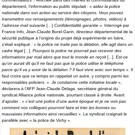
département, l’information au public stipulait : «
aidez la police
nationale dans son action au service des citoyens. Vous pouvez
transmettre vos renseignements (témoignages, photos, vidéos) à
l’adresse mail suivante
[…]
Confidentialité garantie
». Interrogé par
France Info, Jean-Claude Borel-Garin, directeur départemental de la
sécurité publique à l’origine du projet déjà expérimenté en Isère,
s’était expliqué : «
la police ne traite pas la délation, elle agit dans un
cadre légal
[...].
Pourquoi la police ne pourrait pas recevoir des
informations par mail alors que tout le monde en reçoit
[...].
Est-ce
qu’on aurait dit qu’il ne faut pas que la police utilise le téléphone
parce qu’il va y avoir de la délation ? Il faut vivre avec son temps
». Il
faut croire que ce temps en rappelait un autre, y compris parmi les
responsables policiers. «
Je condamne cette initiative locale
»,
déclarera à l’AFP Jean-Claude Delage, secrétaire général du
syndicat Alliance police nationale, pourtant classé à droite. Avant
d’ajouter : «
c’est une police d’une autre époque et je ne vois pas
comment nos collègues pourront faire et trier les bonnes ou
mauvaises informations ainsi recueillies
». Le syndicat craignait le
parallèle avec « la police de Vichy ».