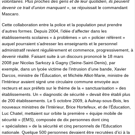
volontaires. Plus proches des gens et de leur quotidien, ils peuvent
devenir ce trait d’union manquant
», se réjouissait le commandant
Mascaro.
Cette collaboration entre la police et la population peut prendre
d’autres formes. Depuis 2004, l’idée d’affecter dans les
établissements scolaires « à problèmes » un « policier référent »
auquel pourraient s’adresser les enseignants et le personnel
administratif revient régulièrement et commence, progressivement, à
devenir réalité. Faisant suite à un discours prononcé le 18 mars
2008 par Nicolas Sarkozy à Gagny (Seine-Saint-Denis), par
exemple, dans un lycée victime de l’intrusion d’une bande, Xavier
Darcos, ministre de l’Éducation, et Michèle Alliot-Marie, ministre de
l’Intérieur avaient signé une circulaire commune envoyée aux
recteurs et aux préfets sur le thème de la « sanctuarisation » des
établissements. Un « diagnostic de sécurité » devait être établi plus
de 200 établissements. Le 5 octobre 2009, à Aulnay-sous-Bois, les
nouveaux ministres de l’Intérieur, Brice Hortefeux, et de l’Éducation,
Luc Chatel, mettaient sur orbite la première « équipe mobile de
sécurité » (EMS), composée de dix personnes dont cinq
« spécialistes » de la sécurité et cinq personnels de l’Education
nationale. Quelque 500 personnes devaient être recrutées d’ici à la