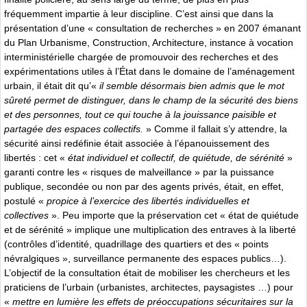
fréquemment impartie à leur discipline. C’est ainsi que dans la
présentation d’une « consultation de recherches » en 2007 émanant
du Plan Urbanisme, Construction, Architecture, instance à vocation
interministérielle chargée de promouvoir des recherches et des
expérimentations utiles à l’État dans le domaine de l’aménagement
urbain, il était dit qu’«
il semble désormais bien admis que le mot
sûreté permet de distinguer, dans le champ de la sécurité des biens
et des personnes, tout ce qui touche à la jouissance paisible et
partagée des espaces collectifs.
» Comme il fallait s’y attendre, la
sécurité ainsi redéfinie était associée à l’épanouissement des
libertés : cet «
état individuel et collectif, de quiétude, de sérénité
»
garanti contre les « risques de malveillance » par la puissance
publique, secondée ou non par des agents privés, était, en effet,
postulé «
propice à l’exercice des libertés individuelles et
collectives
». Peu importe que la préservation cet « état de quiétude
et de sérénité » implique une multiplication des entraves à la liberté
(contrôles d’identité, quadrillage des quartiers et des « points
névralgiques », surveillance permanente des espaces publics…).
L’objectif de la consultation était de mobiliser les chercheurs et les
praticiens de l’urbain (urbanistes, architectes, paysagistes …) pour
«
mettre en lumière les effets de préoccupations sécuritaires sur la