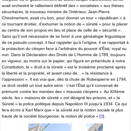
avait orchestré le ralliement définitif des « socialistes » aux thèses
sécuritaires, le nouveau ministre de l’Intérieur, Jean-Pierre
Chevènement, avait cru bon, pour donner un tour « républicain » à
ce tournant droitier, d’exhumer la notion de « sûreté » pour la placer
au centre de son propos en lieu et place de celle de « sécurité ».
Sans qu’il soit nécessaire de se livrer à une généalogie linguistique
de ce pseudo-concept, il faut rappeler qu’à l’origine, il se rapportait à
la protection du citoyen face à l’arbitraire du pouvoir d’État, royal ou
non. Dans la Déclaration des Droits de L’Homme de 1789, toujours
en vigueur, au moins sur le papier, qui figure en préambule à notre
Constitution, le « droit à la sûreté » est le troisième proclamé après
la liberté et la propriété, et avant celui de... « la résistance à
l’oppression ». Il est vrai que, dès la chute de Robespierre en 1794,
ce droit revêtit un tout autre sens : c’est l’État qu’il convenait de
prémunir contre les menées des « mauvais citoyens ». Au XIXème
siècle, les « maisons de sûreté » ont désigné les prisons, et « la
Sûreté » la police politique depuis Napoléon III jusqu’à 1934. Ce qui
fera écrire à Karl Marx que «
la sûreté est la notion sociale la plus
haute de la société bourgeoise, la notion de police
»
[
3
]
.