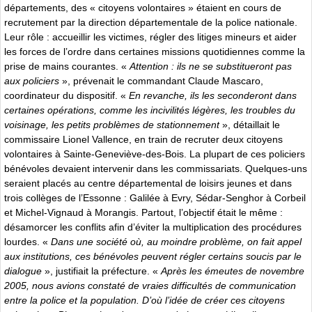
départements, des « citoyens volontaires » étaient en cours de
recrutement par la direction départementale de la police nationale.
Leur rôle : accueillir les victimes, régler des litiges mineurs et aider
les forces de l’ordre dans certaines missions quotidiennes comme la
prise de mains courantes. «
Attention : ils ne se substitueront pas
aux policiers
», prévenait le commandant Claude Mascaro,
coordinateur du dispositif. «
En revanche, ils les seconderont dans
certaines opérations, comme les incivilités légères, les troubles du
voisinage, les petits problèmes de stationnement
», détaillait le
commissaire Lionel Vallence, en train de recruter deux citoyens
volontaires à Sainte-Geneviève-des-Bois. La plupart de ces policiers
bénévoles devaient intervenir dans les commissariats. Quelques-uns
seraient placés au centre départemental de loisirs jeunes et dans
trois collèges de l’Essonne : Galilée à Evry, Sédar-Senghor à Corbeil
et Michel-Vignaud à Morangis. Partout, l’objectif était le même :
désamorcer les conflits afin d’éviter la multiplication des procédures
lourdes. «
Dans une société où, au moindre problème, on fait appel
aux institutions, ces bénévoles peuvent régler certains soucis par le
dialogue
», justifiait la préfecture. «
Après les émeutes de novembre
2005, nous avions constaté de vraies difficultés de communication
entre la police et la population. D’où l’idée de créer ces citoyens