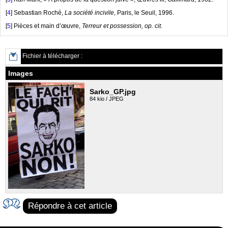
[
4
]
Sebastian Roché,
La société incivile
, Paris, le Seuil, 1996.
[
5
]
Pièces et main d’œuvre,
Terreur et possession, op. cit.
Fichier à télécharger :
Images
Sarko_GP.jpg
84 kio / JPEG
Répondre à cet article