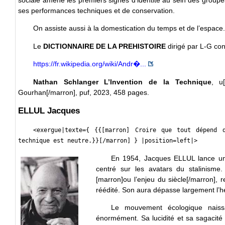
sociale amène les premiers signes d’identité au sein des groupes.
ses performances techniques et de conservation.
On assiste aussi à la domestication du temps et de l’espace. 
Le
DICTIONNAIRE DE LA PREHISTOIRE
dirigé par L-G con
https://fr.wikipedia.org/wiki/Andr�...
Nathan Schlanger L’Invention de la Technique
, u
Gourhan[/marron], puf, 2023, 458 pages.
ELLUL Jacques
<exergue|texte={ {{[marron] Croire que tout dépend
technique est neutre.}}[/marron] } |position=left|>
En 1954, Jacques ELLUL lance un 
centré sur les avatars du stalinisme
[marron]ou l’enjeu du siècle[/marron],
réédité. Son aura dépasse largement l’
Le mouvement écologique naissa
énormément. Sa lucidité et sa sagacité 