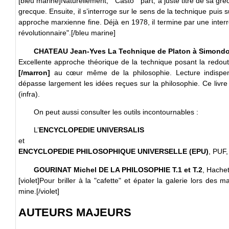
[bleu marine]Naturellement, " Casto " part, à juste titre de sa gr
grecque. Ensuite, il s’interroge sur le sens de la technique puis 
approche marxienne fine. Déjà en 1978, il termine par une interr
révolutionnaire".[/bleu marine]
CHATEAU Jean-Yves La Technique de Platon à Simond
Excellente approche théorique de la technique posant la redou
[/marron]
au cœur même de la philosophie. Lecture indispens
dépasse largement les idées reçues sur la philosophie. Ce livr
(infra).
On peut aussi consulter les outils incontournables :
L’
ENCYCLOPEDIE UNIVERSALIS
et
ENCYCLOPEDIE PHILOSOPHIQUE UNIVERSELLE (EPU)
, PUF,
GOURINAT Michel DE LA PHILOSOPHIE T.1 et T.2
, Hache
[violet]Pour briller à la "cafette" et épater la galerie lors des
mine.[/violet]
AUTEURS MAJEURS