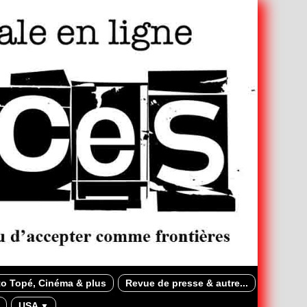
o Topé, Cinéma & plus
Revue de presse & autre...
USA
▼