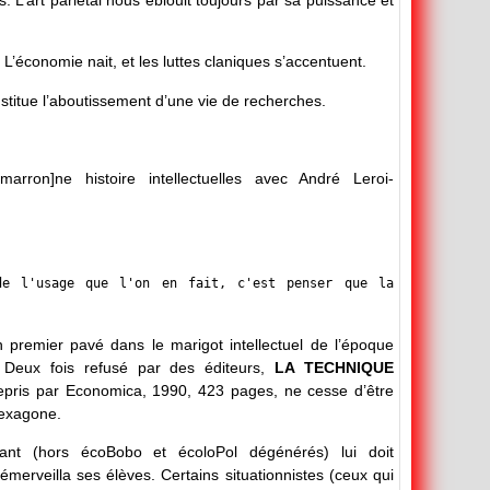
 L’art pariétal nous éblouit toujours par sa puissance et
L’économie nait, et les luttes claniques s’accentuent.
stitue l’aboutissement d’une vie de recherches.
[marron]ne histoire intellectuelles avec André Leroi-
 de l'usage que l'on en fait, c'est penser que la
premier pavé dans le marigot intellectuel de l’époque
. Deux fois refusé par des éditeurs,
LA TECHNIQUE
 repris par Economica, 1990, 423 pages, ne cesse d’être
hexagone.
nt (hors écoBobo et écoloPol dégénérés) lui doit
émerveilla ses élèves. Certains situationnistes (ceux qui