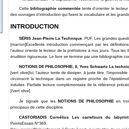
Cette
bibliographie commentée
tente d’orienter le lecte
des ouvrages d’introduction qui fixent le vocabulaire et les grand
INTRODUCTION
SÉRIS Jean-Pierre La Technique
, PUF, Les grandes questi
[marron]Excellente introduction commençant par les définitions
l’auteur oriente le lecteur de la préhistoire à nos jours. Tous l
érudition rigoureuse. Le livre se termine par une bibliographie 
NOTIONS DE PHILOSOPHIE, II, Yves Schwartz La techni
[vert olive]Ici, l’auteur tente de dissiper, à juste titre, l’impossib
circonscrit la technique dans un registre proche de l’épistémo
induites. Parfaite lecture complémentaire de la référence précéde
[/vert olive]
Je signale que les
NOTIONS DE PHILOSOPHIE
en troi
principaux de cette discipline.
CASTORIADIS Cornélius Les carrefours du labyrint
PointsEssais N°369.