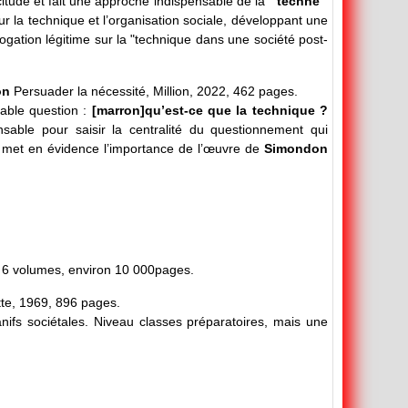
écitude et fait une approche indispensable de la "
technè
"
sur la technique et l’organisation sociale, développant une
ogation légitime sur la "technique dans une société post-
on
Persuader la nécessité, Million, 2022, 462 pages.
table question :
[marron]qu’est-ce que la technique ?
able pour saisir la centralité du questionnement qui
e met en évidence l’importance de l’œuvre de
Simondon
 6 volumes, environ 10 000pages.
tte, 1969, 896 pages.
 manifs sociétales. Niveau classes préparatoires, mais une