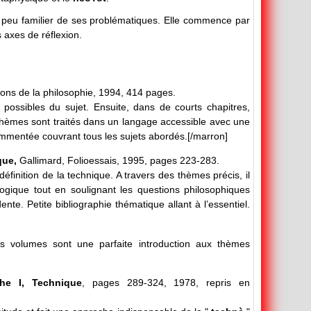
ur peu familier de ses problématiques. Elle commence par
s axes de réflexion.
ons de la philosophie, 1994, 414 pages.
 possibles du sujet. Ensuite, dans de courts chapitres,
es thèmes sont traités dans un langage accessible avec une
commentée couvrant tous les sujets abordés.[/marron]
que,
Gallimard, Folioessais, 1995, pages 223-283.
le définition de la technique. A travers des thèmes précis, il
logique tout en soulignant les questions philosophiques
nte. Petite bibliographie thématique allant à l’essentiel.
s volumes sont une parfaite introduction aux thèmes
he I, Technique
, pages 289-324, 1978, repris en