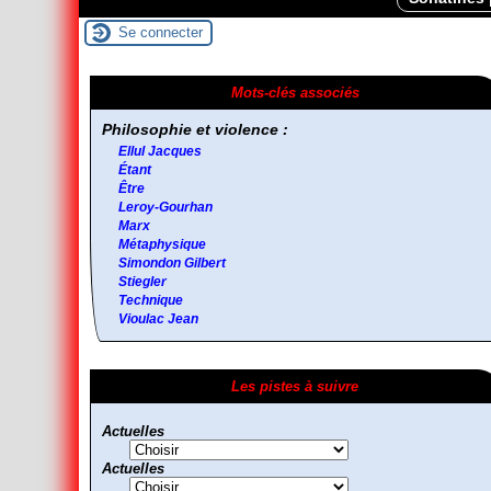
Se connecter
Mots-clés associés
Philosophie et violence :
Ellul Jacques
Étant
Être
Leroy-Gourhan
Marx
Métaphysique
Simondon Gilbert
Stiegler
Technique
Vioulac Jean
Les pistes à suivre
Actuelles
Actuelles