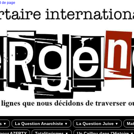
ed de page
ns
La Question Anarchiste
La Question Juive
Mat
▼
▼
▼
 pour AZERTY
Totalitarismes
Un Caillou dans l’Histoire
▼
▼