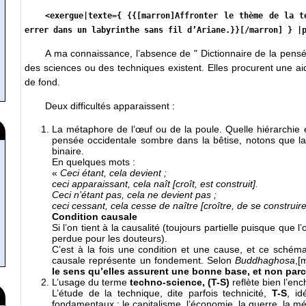
<exergue|texte={ {{[marron]Affronter le thème de la t
errer dans un labyrinthe sans fil d’Ariane.}}[/marron] } |
A ma connaissance, l’absence de " Dictionnaire de la pensée 
des sciences ou des techniques existent. Elles procurent une a
de fond.
Deux difficultés apparaissent :
La métaphore de l’œuf ou de la poule. Quelle hiérarchie 
pensée occidentale sombre dans la bêtise, notons que la 
binaire.
En quelques mots :
«
Ceci étant, cela devient ;
ceci apparaissant, cela naît [croît, est construit].
Ceci n’étant pas, cela ne devient pas ;
ceci cessant, cela cesse de naître [croître, de se construire
Condition causale
Si l’on tient à la causalité (toujours partielle puisque qu
perdue pour les douteurs).
C’est à la fois une condition et une cause, et ce schém
causale représente un fondement. Selon
Buddhaghosa
,[
le sens qu’elles assurent une bonne base, et non parc
L’usage du terme
techno-science, (T-S)
reflète bien l’en
L’étude de la technique, dite parfois technicité,
T-S
, id
fondamentaux : le capitalisme, l’économie, la guerre, la m