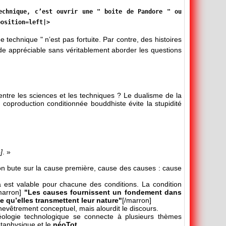
echnique, c’est ouvrir une " boite de Pandore " ou
position=left|>
technique " n’est pas fortuite. Par contre, des histoires
ide appréciable sans véritablement aborder les questions
entre les sciences et les techniques ? Le dualisme de la
coproduction conditionnée bouddhiste évite la stupidité
]
. »
e l’on bute sur la cause première, cause des causes : cause
a est valable pour chacune des conditions. La condition
marron]
"Les causes fournissent un fondement dans
e qu’elles transmettent leur nature"
[/marron]
chevêtrement conceptuel, mais alourdit le discours.
éologie technologique se connecte à plusieurs thèmes
étaphysique et le
néoTot
.