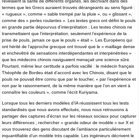
révélaient la santé de différents organes, les décrivant dans des
termes que les Grecs auraient trouvés dérangeants au sens figuré :
« rugueux », comme « sable trempé par la pluie », ou « glissant »,
comme des « perles roulantes ». Les textes grecs ont défini le pouls
en grande partie dépourvus d’interprétation ; Les textes chinois ne
transmettaient que l’interprétation, seulement l’expérience de la
prise de pouls, jamais ce que le pouls « était ». Les Européens qui
ont hérité de l’approche grecque ont trouvé que le « maillage dense
et enchevêtré de sensations interdépendantes et interpénétrées »
que les médecins chinois naviguaient menaçait une science sûre.
Pourtant, même leur certitude a parfois vacillé : le médecin français
Théophile de Bordeu était d’accord avec les Chinois, disant que le
pouls ne pouvait être connu que par le toucher, « par l’expérience et
non par le raisonnement, de la même manière que l’on en vient à
connaître les couleurs », comme l’écrit Kuriyama.
Lorsque tous les derniers modèles d’IA réussissent tous les tests
standardisés que nous avons effectués, nous nous retrouvons à
partager des captures d’écran sur les réseaux sociaux pour capturer
leurs différences ; rechercher « grande odeur de modèle » sur X et
vous trouverez des gens discutant de l’ambiance particulièrement
inquantifiable d’un modèle très capable. Les ingénieurs décrivent le