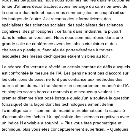
Nous, les participants, nous nous sommes faufilés dans le couloir en
tenue d’affaires décontractée, avons mélangé du café noir avec de
la crème industrielle et nous nous sommes jetés un coup d’œil sur
les badges de l’autre. J’ai reconnu des informaticiens, des
spécialistes des sciences sociales, des spécialistes des sciences
cognitives, des philosophes ; certains dans l’industrie, la plupart
dans le milieu universitaire. Nous nous sommes réunis dans une
grande salle de conférence avec des tables circulaires et des
chaises en plastique, flanquée de portes-fenêtres à travers
lesquelles des mesas déchiquetés étaient visibles au loin.
La séance d’ouverture a révélé un certain nombre de défis auxquels
est confrontée la mesure de l’IA. Les gens ne sont pas d’accord sur
les définitions de base, ne font pas confiance aux méthodes des
autres et ont du mal à transformer un comportement nuancé de l’IA
en simples scores bons ou mauvais que beaucoup veulent. Le
premier dilemme s’est posé lorsque quelqu’un a soulevé la question
(classique) de la façon dont les technologues aiment définir
l’« intelligence » – comme, de manière problématique, la capacité
d’accomplir des tâches. Un spécialiste des sciences cognitives avec
un indice H enviable a soupiré. « Plus vous êtes pragmatique et
technique, plus vous êtes conceptuellement superficiel. » Quelques