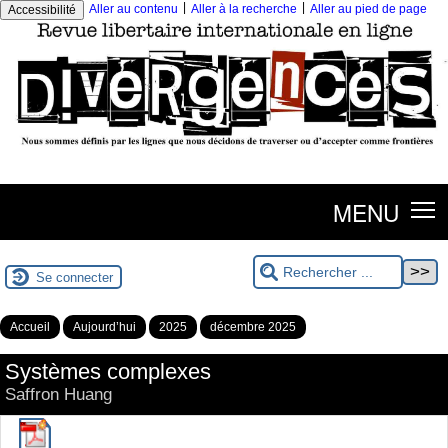
|
|
Aller au contenu
Aller à la recherche
Aller au pied de page
Accessibilité
MENU
Se connecter
Accueil
Aujourd’hui
2025
décembre 2025
Systèmes complexes
Saffron Huang