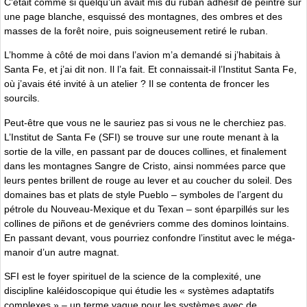
C’était comme si quelqu’un avait mis du ruban adhésif de peintre sur
une page blanche, esquissé des montagnes, des ombres et des
masses de la forêt noire, puis soigneusement retiré le ruban.
L’homme à côté de moi dans l’avion m’a demandé si j’habitais à
Santa Fe, et j’ai dit non. Il l’a fait. Et connaissait-il l’Institut Santa Fe,
où j’avais été invité à un atelier ? Il se contenta de froncer les
sourcils.
Peut-être que vous ne le sauriez pas si vous ne le cherchiez pas.
L’Institut de Santa Fe (SFI) se trouve sur une route menant à la
sortie de la ville, en passant par de douces collines, et finalement
dans les montagnes Sangre de Cristo, ainsi nommées parce que
leurs pentes brillent de rouge au lever et au coucher du soleil. Des
domaines bas et plats de style Pueblo – symboles de l’argent du
pétrole du Nouveau-Mexique et du Texan – sont éparpillés sur les
collines de piñons et de genévriers comme des dominos lointains.
En passant devant, vous pourriez confondre l’institut avec le méga-
manoir d’un autre magnat.
SFI est le foyer spirituel de la science de la complexité, une
discipline kaléidoscopique qui étudie les « systèmes adaptatifs
complexes » – un terme vague pour les systèmes avec de