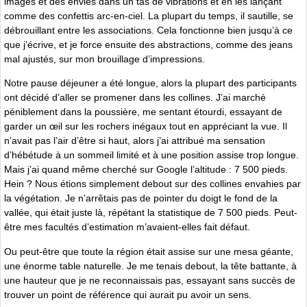
images et des envies dans un tas de vibrations et en les lançant
comme des confettis arc-en-ciel. La plupart du temps, il sautille, se
débrouillant entre les associations. Cela fonctionne bien jusqu’à ce
que j’écrive, et je force ensuite des abstractions, comme des jeans
mal ajustés, sur mon brouillage d’impressions.
Notre pause déjeuner a été longue, alors la plupart des participants
ont décidé d’aller se promener dans les collines. J’ai marché
péniblement dans la poussière, me sentant étourdi, essayant de
garder un œil sur les rochers inégaux tout en appréciant la vue. Il
n’avait pas l’air d’être si haut, alors j’ai attribué ma sensation
d’hébétude à un sommeil limité et à une position assise trop longue.
Mais j’ai quand même cherché sur Google l’altitude : 7 500 pieds.
Hein ? Nous étions simplement debout sur des collines envahies par
la végétation. Je n’arrêtais pas de pointer du doigt le fond de la
vallée, qui était juste là, répétant la statistique de 7 500 pieds. Peut-
être mes facultés d’estimation m’avaient-elles fait défaut.
Ou peut-être que toute la région était assise sur une mesa géante,
une énorme table naturelle. Je me tenais debout, la tête battante, à
une hauteur que je ne reconnaissais pas, essayant sans succès de
trouver un point de référence qui aurait pu avoir un sens.