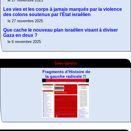
le 27 novembre 2025
Les vies et les corps à jamais marqués par la violence
des colons soutenus par l’État israélien
le 27 novembre 2025
Que cache le nouveau plan israélien visant à diviser
Gaza en deux ?
le 6 novembre 2025
Sites favoris
Fragments d’Histoire de
la gauche radicale
A Contretemps, Bulletin
De la désobeissance
Résistance non-
bibliographique
libertaire
violente