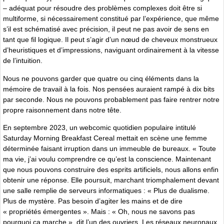
– adéquat pour résoudre des problèmes complexes doit être si
multiforme, si nécessairement constitué par l’expérience, que même
s’il est schématisé avec précision, il peut ne pas avoir de sens en
tant que fil logique. Il peut s’agir d’un nœud de cheveux monstrueux
d’heuristiques et d’impressions, naviguant ordinairement à la vitesse
de l’intuition.
Nous ne pouvons garder que quatre ou cinq éléments dans la
mémoire de travail à la fois. Nos pensées auraient rampé à dix bits
par seconde. Nous ne pouvons probablement pas faire rentrer notre
propre raisonnement dans notre tête.
En septembre 2023, un webcomic quotidien populaire intitulé
Saturday Morning Breakfast Cereal mettait en scène une femme
déterminée faisant irruption dans un immeuble de bureaux. « Toute
ma vie, j’ai voulu comprendre ce qu’est la conscience. Maintenant
que nous pouvons construire des esprits artificiels, nous allons enfin
obtenir une réponse. Elle poursuit, marchant triomphalement devant
une salle remplie de serveurs informatiques : « Plus de dualisme.
Plus de mystère. Pas besoin d’agiter les mains et de dire
« propriétés émergentes ». Mais : « Oh, nous ne savons pas
pourquoi ça marche », dit l’un des ouvriers. Les réseaux neuronaux