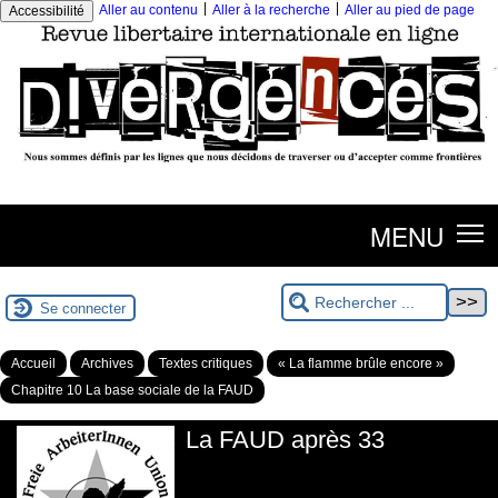
|
|
Aller au contenu
Aller à la recherche
Aller au pied de page
Accessibilité
MENU
Se connecter
Accueil
Archives
Textes critiques
« La flamme brûle encore »
Chapitre 10 La base sociale de la FAUD
La FAUD après 33