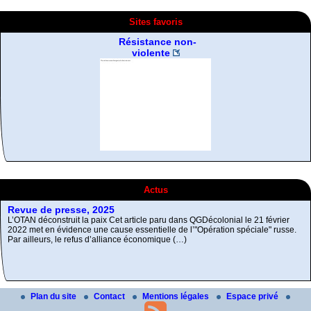
Sites favoris
De la désobeissance
libertaire
Fragments d’Histoire de
A Contretemps, Bulletin
Revue de presse, 2025
la gauche radicale
bibliographique
L’OTAN déconstruit la paix Cet article paru dans QGDécolonial le 21 février
2022 met en évidence une cause essentielle de l’"Opération spéciale" russe.
Actus
Par ailleurs, le refus d’alliance économique (…)
L’Autre et le Mal
Comment réunir les contraires antagonistes ?
Plan du site
Contact
Mentions légales
Espace privé