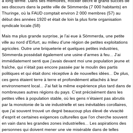
à long terme. Dans ses mémoires, Rocker décrit le grand succès de
ses discours dans la petite ville de Sömmerda (7 000 habitants) en
Thuringe, où la FAUD comptait environ 2 000 membres (57) au
début des années 1920 et était de loin la plus forte organisation
syndicale locale.(58)
Mais ma plus grande surprise, je l’ai eue à Sömmerda, une petite
ville au nord d’Erfurt, au milieu d’une région de petites exploitations
agricoles. Outre une briqueterie et quelques petites industries,
Sömmerda possédait également une usine d’armes à feu... J’ai
immédiatement senti que j’avais devant moi une population jeune et
fraîche, qui n’était pas encore passée par le moulin des partis
politiques et qui était donc réceptive à de nouvelles idées... De plus,
ces gens étaient terre à terre et profondément attachés à leur
environnement local... J’ai fait la même expérience plus tard dans de
nombreuses autres régions du pays. C’est précisément dans les
petites villes à population stable, où les gens n’étaient pas abrutis
par la monotonie de la vie industrielle et ses inévitables corollaires,
que j’ai souvent trouvé un degré beaucoup plus élevé de vivacité
d’esprit et certaines exigences culturelles que l’on cherche souvent
en vain dans les grandes zones industrielles... Les aspirations des
personnes qui doivent mener une vie misérable dans de telles