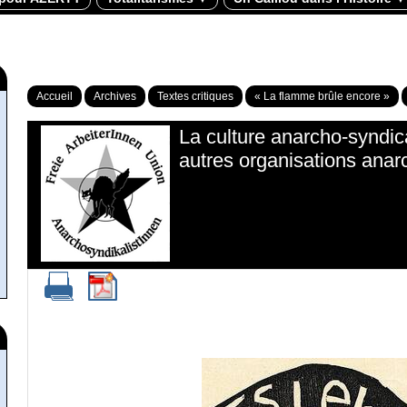
Accueil
Archives
Textes critiques
« La flamme brûle encore »
La culture anarcho-syndic
autres organisations anar