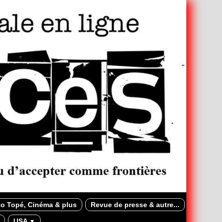
o Topé, Cinéma & plus
Revue de presse & autre...
USA
▼