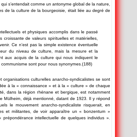
ure qui s’entendait comme un antonyme global de la nature,
 de la culture de la bourgeoisie, était liée au degré de
ntellectuels et physiques accomplis dans le passé
croissante de valeurs spirituelles et matérielles,
’avenir. Ce n’est pas la simple existence éventuelle
cateur du niveau de culture, mais la mesure et la
ent aux acquis de la culture qui nous indiquent le
re et communisme sont pour nous synonymes.(188)
 et organisations culturelles anarcho-syndicalistes se sont
dée à la « connaissance » et à la « culture » de chaque
té, dans la région rhénane et bergique, est notamment
de Mülheim, déjà mentionné, datant de 1923. Il y répond
els le mouvement anarcho-syndicaliste risquerait, en
es et militantes, de voir apparaître un « bonzentum »
« prépondérance intellectuelle de quelques individus ».