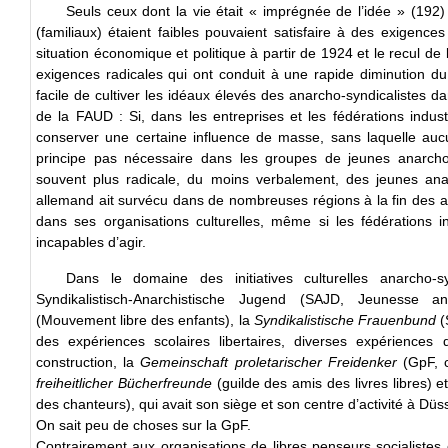
Seuls ceux dont la vie était « imprégnée de l’idée » (192)
(familiaux) étaient faibles pouvaient satisfaire à des exigences 
situation économique et politique à partir de 1924 et le recul de 
exigences radicales qui ont conduit à une rapide diminution d
facile de cultiver les idéaux élevés des anarcho-syndicalistes da
de la FAUD : Si, dans les entreprises et les fédérations indust
conserver une certaine influence de masse, sans laquelle aucu
principe pas nécessaire dans les groupes de jeunes anarcho-s
souvent plus radicale, du moins verbalement, des jeunes anarc
allemand ait survécu dans de nombreuses régions à la fin des 
dans ses organisations culturelles, même si les fédérations i
incapables d’agir.
Dans le domaine des initiatives culturelles anarcho
Syndikalistisch-Anarchistische Jugend (SAJD, Jeunesse an
(Mouvement libre des enfants), la
Syndikalistische Frauenbund
(
des expériences scolaires libertaires, diverses expériences
construction, la
Gemeinschaft proletarischer Freidenker
(GpF, c
freiheitlicher Bücherfreunde
(guilde des amis des livres libres) et
des chanteurs), qui avait son siège et son centre d’activité à Düss
On sait peu de choses sur la GpF.
Contrairement aux organisations de libres penseurs socialistes