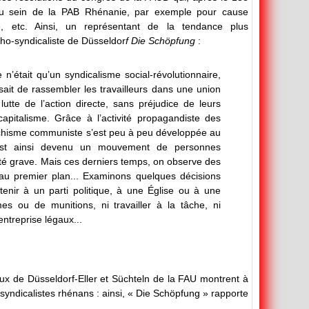
au sein de la PAB Rhénanie, par exemple pour cause
se, etc. Ainsi, un représentant de la tendance plus
ho-syndicaliste de Düsseldor
f Die Schöpfung
:
n’était qu’un syndicalisme social-révolutionnaire,
ssait de rassembler les travailleurs dans une union
utte de l’action directe, sans préjudice de leurs
capitalisme. Grâce à l’activité propagandiste des
narchisme communiste s’est peu à peu développée au
est ainsi devenu un mouvement de personnes
été grave. Mais ces derniers temps, on observe des
 au premier plan... Examinons quelques décisions
enir à un parti politique, à une Église ou à une
mes ou de munitions, ni travailler à la tâche, ni
ntreprise légaux...
ux de Düsseldorf-Eller et Süchteln de la FAU montrent à
-syndicalistes rhénans : ainsi, « Die Schöpfung » rapporte