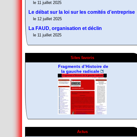
le 11 juillet 2025
Le débat sur la loi sur les comités d’entreprise
le 12 juillet 2025
La FAUD, organisation et déclin
le 11 juillet 2025
Sites favoris
A Contretemps, Bulletin
bibliographique
Fragments d’Histoire de
De la désobeissance
Résistance non-
la gauche radicale
libertaire
violente
Actus