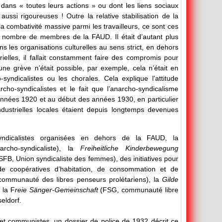
 dans « toutes leurs actions » ou dont les liens sociaux
aussi rigoureuses ! Outre la relative stabilisation de la
la combativité massive parmi les travailleurs, ce sont ces
u nombre de membres de la FAUD. Il était d’autant plus
ns les organisations culturelles au sens strict, en dehors
rielles, il fallait constamment faire des compromis pour
ne grève n’était possible, par exemple, cela n’était en
yndicalistes ou les chorales. Cela explique l’attitude
ho-syndicalistes et le fait que l’anarcho-syndicalisme
années 1920 et au début des années 1930, en particulier
ndustrielles locales étaient depuis longtemps devenues
-syndicalistes organisées en dehors de la FAUD, la
archo-syndicaliste), la
Freiheitliche Kinderbewegung
SFB, Union syndicaliste des femmes), des initiatives pour
 de coopératives d’habitation, de consommation et de
ommunauté des libres penseurs prolétariens), la
Gilde
 la F
reie Sänger-Gemeinschaft
(FSG, communauté libre
eldorf.
 et communistes, un dossier de police de 1932 décrit ce