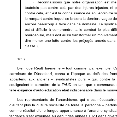
« Reconnaissons que notre organisation est m
toutefois pas contre cela par des injures injustes, ni 
contre cela, et c’est la connaissance de soi. Accroître 
le rempart contre lequel se brisera la dernière vague de
encore beaucoup à faire dans ce domaine. Le syndicali
est si difficile à comprendre, a le combat le plus dif
bourgeoisie, mais doit aussi transformer un mouvement 
dire mener une lutte contre les préjugés ancrés dans
classe. (
189)
Bien que Reuß lui-même – tout comme, par exemple, Carl 
carreleurs de Düsseldorf, connu à l’époque au-delà des front
appartenu aux anciens « syndicalistes purs » qui, contre l
soulignaient le caractère de la FAUD en tant que « communauté 
telle exigence d’auto-éducation était indispensable dans le mouv
Les représentants de l’anarchisme, qui « est nécessaire
d’autant plus la culture socialiste de toute la personne – par
comme résultat d’une longue appartenance à l’anarcho-syndical
tendance s’est exprimée au début des années 1920 dans divers