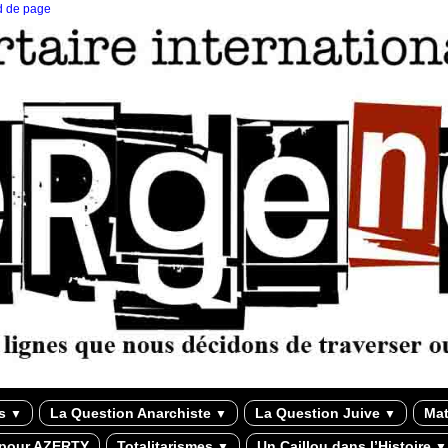
ed de page
ns
La Question Anarchiste
La Question Juive
Mat
▼
▼
▼
 pour AZERTY
Totalitarismes
Un Caillou dans l’Histoire
▼
▼