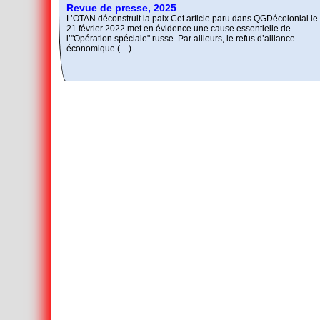
L’Autre et le Mal
Comment réunir les contraires antagonistes ?
Revue de presse, 2025
L’OTAN déconstruit la paix Cet article paru dans QGDécolonial le
21 février 2022 met en évidence une cause essentielle de
l’"Opération spéciale" russe. Par ailleurs, le refus d’alliance
économique (…)