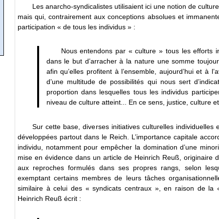
Les anarcho-syndicalistes utilisaient ici une notion de cult
mais qui, contrairement aux conceptions absolues et immanentes
participation « de tous les individus » :
Nous entendons par « culture » tous les efforts i
dans le but d’arracher à la nature une somme toujours 
afin qu’elles profitent à l’ensemble, aujourd’hui et à l
d’une multitude de possibilités qui nous sert d’indi
proportion dans lesquelles tous les individus particip
niveau de culture atteint... En ce sens, justice, cultu
Sur cette base, diverses initiatives culturelles individuelles
développées partout dans le Reich. L’importance capitale accor
individu, notamment pour empêcher la domination d’une minori
mise en évidence dans un article de Heinrich Reuß, originaire 
aux reproches formulés dans ses propres rangs, selon lesqu
exemptant certains membres de leurs tâches organisationnell
similaire à celui des « syndicats centraux », en raison de la 
Heinrich Reuß écrit :