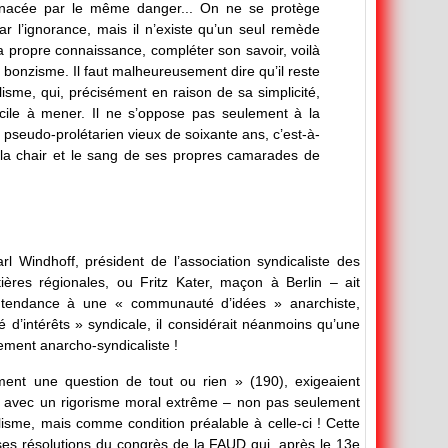
enacée par le même danger... On ne se protège
par l’ignorance, mais il n’existe qu’un seul remède
sa propre connaissance, compléter son savoir, voilà
 bonzisme. Il faut malheureusement dire qu’il reste
sme, qui, précisément en raison de sa simplicité,
ficile à mener. Il ne s’oppose pas seulement à la
pseudo-prolétarien vieux de soixante ans, c’est-à-
 la chair et le sang de ses propres camarades de
Windhoff, président de l’association syndicaliste des
ières régionales, ou Fritz Kater, maçon à Berlin – ait
a tendance à une « communauté d’idées » anarchiste,
d’intérêts » syndicale, il considérait néanmoins qu’une
ement anarcho-syndicaliste !
ment une question de tout ou rien » (190), exigeaient
fois avec un rigorisme moral extrême – non pas seulement
isme, mais comme condition préalable à celle-ci ! Cette
es résolutions du congrès de la FAUD qui, après le 13e