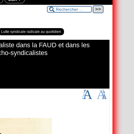
Lutte syndicale radicale au quotidien
aliste dans la FAUD et dans les
cho-syndicalistes