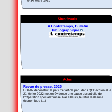
le 26 mars 2025
Sites favoris
Fragments d’Histoire de
la gauche radicale
A Contretemps, Bulletin
De la désobeissance
Résistance non-
bibliographique
libertaire
violente
Actus
L’Autre et le Mal
Comment réunir les contraires antagonistes ?
Revue de presse, 2025