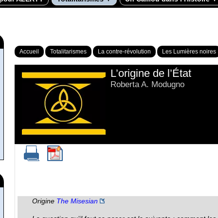
Accueil
Totalitarismes
La contre-révolution
Les Lumières noires
L’origine de l’État
Roberta A. Modugno
Origine
The Misesian