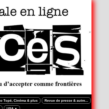
o Topé, Cinéma & plus
Revue de presse & autre...
USA
▼