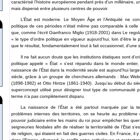
caractérisé l’histoire européenne pendant près d’un millénaire, un
mais dispersé entre plusieurs centres de pouvoir.
L’État est moderne. Le Moyen Âge et l’Antiquité ne conna
politique de ces périodes n’était même pas comparable à celle 
que, comme l’écrit Gianfranco Miglio (1918-2001) dans Le regolarit
« le type d’ordre politique en vigueur aujourd’hui, loin d’être le 
que le résultat, fondamentalement tout à fait occasionnel, d’une 
Il ne fait aucun doute que les institutions étatiques sont d
politique appelé « État » s’est répandu dans le monde entier, 
naissance de l’État dans la modernité seule est aujourd’hui lar
siècle, grâce à un groupe de chercheurs allemands : Max Webe
(1898-1982) et Otto Hintze (1861-1940). Jusqu’au début du siècle
superconcept utilisé pour désigner tout type de communauté polit
terme n’a pas complètement disparu.
La naissance de l’État a été partout marquée par la tenta
problèmes internes des territoires, on se heurte au problème
pouvoir judiciaire entre les mains du roi pour empêcher les quere
seigneuries féodales afin de réaliser la territorialité de l’État
de religion, qui étaient en fait des guerres civiles. En France, il
dans l’Empire allemand, le conflit entre catholiques et protest