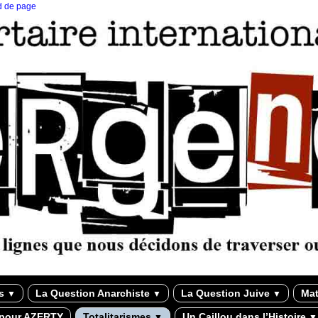
ed de page
ns
La Question Anarchiste
La Question Juive
Mat
▼
▼
▼
 pour AZERTY
Totalitarismes
Un Caillou dans l’Histoire
▼
▼