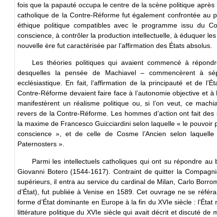
fois que la papauté occupa le centre de la scène politique après 
catholique de la Contre-Réforme fut également confrontée au pr
éthique politique compatibles avec le programme issu du Con
conscience, à contrôler la production intellectuelle, à éduquer le
nouvelle ère fut caractérisée par l’affirmation des États absolus.
Les théories politiques qui avaient commencé à répondr
desquelles la pensée de Machiavel – commencèrent à sépar
ecclésiastique. En fait, l’affirmation de la principauté et de l’
Contre-Réforme devaient faire face à l’autonomie objective et à l
manifestèrent un réalisme politique ou, si l’on veut, ce mach
revers de la Contre-Réforme. Les hommes d’action ont fait des su
la maxime de Francesco Guicciardini selon laquelle « le pouvoir p
conscience », et de celle de Cosme l’Ancien selon laquelle
Paternosters ».
Parmi les intellectuels catholiques qui ont su répondre au
Giovanni Botero (1544-1617). Contraint de quitter la Compag
supérieurs, il entra au service du cardinal de Milan, Carlo Borr
d’État), fut publiée à Venise en 1589. Cet ouvrage ne se référai
forme d’État dominante en Europe à la fin du XVIe siècle : l’Éta
littérature politique du XVIe siècle qui avait décrit et discuté de