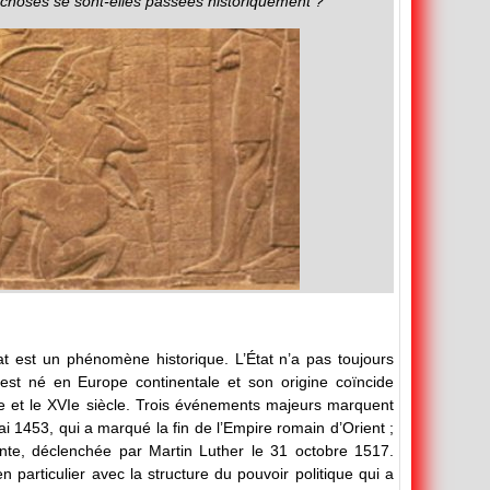
s choses se sont-elles passées historiquement ?
État est un phénomène historique. L’État n’a pas toujours
il est né en Europe continentale et son origine coïncide
e et le XVIe siècle. Trois événements majeurs marquent
i 1453, qui a marqué la fin de l’Empire romain d’Orient ;
nte, déclenchée par Martin Luther le 31 octobre 1517.
articulier avec la structure du pouvoir politique qui a