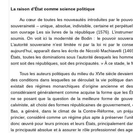
La raison d’État comme science politique
Au cœur de toutes les nouveautés introduites par le pouvoi
souveraineté – unique, absolue, indivisible, certaine et perpétue
son ouvrage Les six livres de la république (1576). L’instrument u
soumis. On voit ici la modernité de Bodin : le pouvoir souvera
L’autorité souveraine n’est limitée ni par la loi ni par le co
aujourd’hui, apparaît dans les écrits de Niccolò Machiavelli (146
États, toutes les dominations sous l’autorité desquels les homme
sont soit des républiques, soit des principautés. » À ce stade, le
Tous les auteurs politiques du milieu du XVIe siècle devaient
des conditions dans lesquelles se déroulait la vie politique dans
existait des régimes monarchiques d’origine ancienne et des
considéraient généralement comme acquise la forme que les Éta
ne se posant que la question de la meilleure forme de gouv
calviniste, ait choisi des formes républicaines de gouvernemen
Bas, a généré, dans le climat de la Contre-Réforme, un préj
princier, considéré comme un régime plus apte à préserver l’unité
donc œuvré pour leurs princes et leurs États, principalement da
la principauté absolue et à assurer le rôle professionnel des age