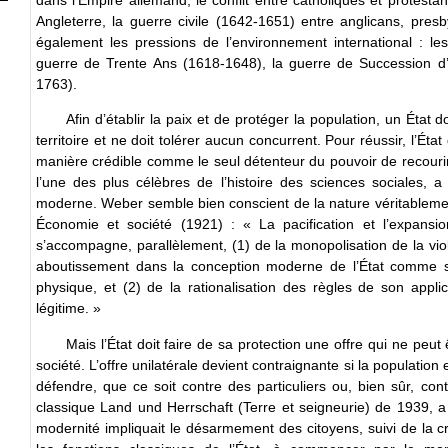
Angleterre, la guerre civile (1642-1651) entre anglicans, presby
également les pressions de l’environnement international : les
guerre de Trente Ans (1618-1648), la guerre de Succession d
1763).
Afin d’établir la paix et de protéger la population, un État
territoire et ne doit tolérer aucun concurrent. Pour réussir, l’État
manière crédible comme le seul détenteur du pouvoir de recourir à
l’une des plus célèbres de l’histoire des sciences sociales, a
moderne. Weber semble bien conscient de la nature véritablemen
Économie et société (1921) : « La pacification et l’expans
s’accompagne, parallèlement, (1) de la monopolisation de la viole
aboutissement dans la conception moderne de l’État comme sou
physique, et (2) de la rationalisation des règles de son applic
légitime. »
Mais l’État doit faire de sa protection une offre qui ne peut 
société. L’offre unilatérale devient contraignante si la population 
défendre, que ce soit contre des particuliers ou, bien sûr, co
classique Land und Herrschaft (Terre et seigneurie) de 1939, a m
modernité impliquait le désarmement des citoyens, suivi de la cr