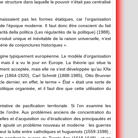
e structure dans laquelle le pouvoir n’était pas centralisé
issaient pas les formes étatiques, car l’organisation
de l’époque moderne. Il faut donc être conscient du fait
à della politica (Les régularités de la politique) (1988),
produit unique et inévitable de la raison universelle, n’est
série de conjonctures historiques ».
’origine typiquement européenne. Le modèle d’organisation
mais il a vu le jour en Europe. La théorie qui situe la
gement acceptée, mais elle ne s’est développée qu’au XXe
r (1864-1920), Carl Schmitt (1888-1985), Otto Brunner
 dernier, en effet, le terme « État » était une sorte de
ique organisée, et il faut dire que cette utilisation du
tive de pacification territoriale. Si l’on examine les
 de l’ordre. Aux problèmes anciens de concentration du
lles et d’acquisition ou d’éradication des principautés et
 s’est ajouté un problème nouveau et moderne : les guerres
 y eut la lutte entre catholiques et huguenots (1559-1598) ;
ants pendant la guerre de Trente Ans (1618-1648) ; et en