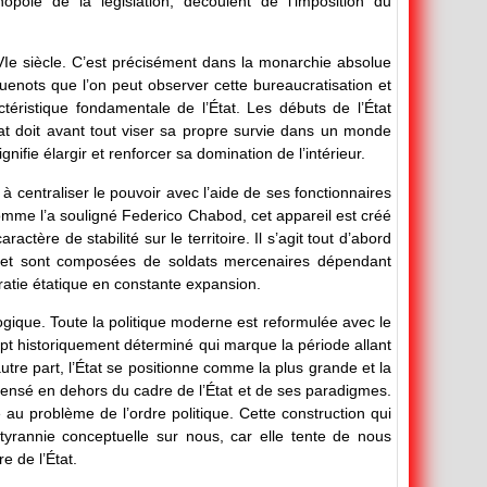
pole de la législation, découlent de l’imposition du
VIe siècle. C’est précisément dans la monarchie absolue
uenots que l’on peut observer cette bureaucratisation et
ctéristique fondamentale de l’État. Les débuts de l’État
tat doit avant tout viser sa propre survie dans un monde
gnifie élargir et renforcer sa domination de l’intérieur.
t à centraliser le pouvoir avec l’aide de ses fonctionnaires
Comme l’a souligné Federico Chabod, cet appareil est créé
ctère de stabilité sur le territoire. Il s’agit tout d’abord
et sont composées de soldats mercenaires dépendant
ratie étatique en constante expansion.
logique. Toute la politique moderne est reformulée avec le
ept historiquement déterminé qui marque la période allant
tre part, l’État se positionne comme la plus grande et la
e pensé en dehors du cadre de l’État et de ses paradigmes.
u problème de l’ordre politique. Cette construction qui
rannie conceptuelle sur nous, car elle tente de nous
e de l’État.