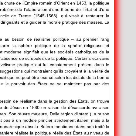
la chute de l’Empire romain d’Orient en 1453, la politique
oblème de l’élaboration d’une théorie de l’État et d’une
cile de Trente (1545-1563), qui visait à restaurer la
s dirigeants et à guider la morale pratique des masses. La
e au besoin de réalisme politique – au premier rang
er la sphère politique de la sphère religieuse et
État moderne signifiait que les sociétés catholiques de la
’absence de scrupules de la politique. Certains écrivains
iavélisme pratique qui fut constamment présent dans le
ggestions qui montraient qu’ils croyaient à la vérité de
olitique ne peut être exercé selon les dictats de la bonne
 « le pouvoir des États ne se maintient pas par des
 besoin de réalisme dans la gestion des États, on trouve
nie de Jésus en 1580 en raison de désaccords avec ses
omeo. Son œuvre majeure, Della ragion di stato (La raison
t pas à un modèle princier strictement italien, mais à la
t monarchique absolu. Botero mentionne dans son traité la
 manière réaliste la politique réelle des États au niveau de