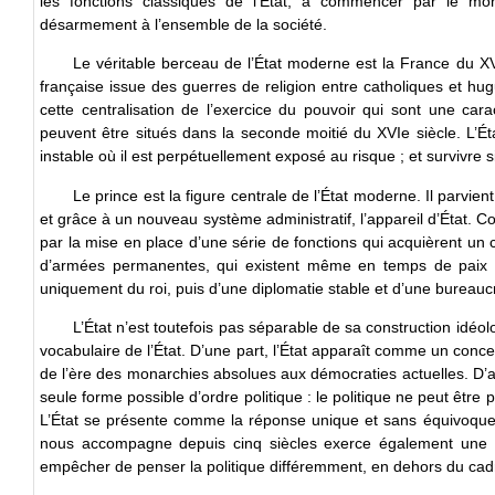
les fonctions classiques de l’État, à commencer par le mono
désarmement à l’ensemble de la société.
Le véritable berceau de l’État moderne est la France du X
française issue des guerres de religion entre catholiques et hug
cette centralisation de l’exercice du pouvoir qui sont une cara
peuvent être situés dans la seconde moitié du XVIe siècle. L’É
instable où il est perpétuellement exposé au risque ; et survivre si
Le prince est la figure centrale de l’État moderne. Il parvien
et grâce à un nouveau système administratif, l’appareil d’État. 
par la mise en place d’une série de fonctions qui acquièrent un cara
d’armées permanentes, qui existent même en temps de paix 
uniquement du roi, puis d’une diplomatie stable et d’une bureauc
L’État n’est toutefois pas séparable de sa construction idéo
vocabulaire de l’État. D’une part, l’État apparaît comme un conc
de l’ère des monarchies absolues aux démocraties actuelles. D’au
seule forme possible d’ordre politique : le politique ne peut êtr
L’État se présente comme la réponse unique et sans équivoque a
nous accompagne depuis cinq siècles exerce également une ty
empêcher de penser la politique différemment, en dehors du cadr