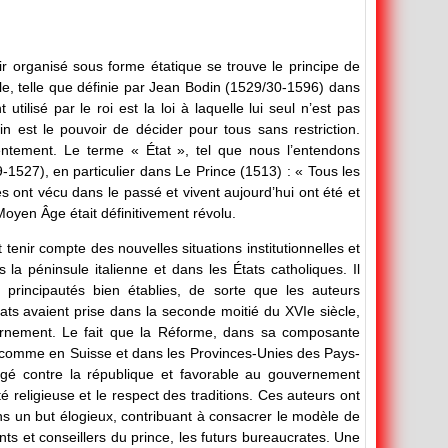
r organisé sous forme étatique se trouve le principe de
lle, telle que définie par Jean Bodin (1529/30-1596) dans
tilisé par le roi est la loi à laquelle lui seul n’est pas
in est le pouvoir de décider pour tous sans restriction.
nsentement. Le terme « État », tel que nous l’entendons
9-1527), en particulier dans Le Prince (1513) : « Tous les
s ont vécu dans le passé et vivent aujourd’hui ont été et
 Moyen Âge était définitivement révolu.
 tenir compte des nouvelles situations institutionnelles et
 la péninsule italienne et dans les États catholiques. Il
 principautés bien établies, de sorte que les auteurs
ts avaient prise dans la seconde moitié du XVIe siècle,
ernement. Le fait que la Réforme, dans sa composante
t, comme en Suisse et dans les Provinces-Unies des Pays-
ugé contre la république et favorable au gouvernement
 religieuse et le respect des traditions. Ces auteurs ont
ns un but élogieux, contribuant à consacrer le modèle de
nts et conseillers du prince, les futurs bureaucrates. Une