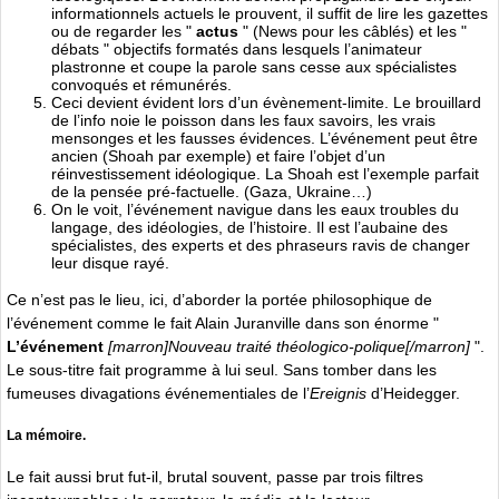
informationnels actuels le prouvent, il suffit de lire les gazettes
ou de regarder les "
actus
" (News pour les câblés) et les "
débats " objectifs formatés dans lesquels l’animateur
plastronne et coupe la parole sans cesse aux spécialistes
convoqués et rémunérés.
Ceci devient évident lors d’un évènement-limite. Le brouillard
de l’info noie le poisson dans les faux savoirs, les vrais
mensonges et les fausses évidences. L’événement peut être
ancien (Shoah par exemple) et faire l’objet d’un
réinvestissement idéologique. La Shoah est l’exemple parfait
de la pensée pré-factuelle. (Gaza, Ukraine…)
On le voit, l’événement navigue dans les eaux troubles du
langage, des idéologies, de l’histoire. Il est l’aubaine des
spécialistes, des experts et des phraseurs ravis de changer
leur disque rayé.
Ce n’est pas le lieu, ici, d’aborder la portée philosophique de
l’événement comme le fait Alain Juranville dans son énorme "
L’événement
[marron]Nouveau traité théologico-polique[/marron]
".
Le sous-titre fait programme à lui seul. Sans tomber dans les
fumeuses divagations événementiales de l’
Ereignis
d’Heidegger.
La mémoire.
Le fait aussi brut fut-il, brutal souvent, passe par trois filtres