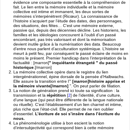
évidence une composante essentielle à la compréhension de
fait. Le lien entre la mémoire individuelle et la mémoire
collective est intime et immanent, les deux sortes de
mémoires s’interpénètrent (Ricœur). La connaissance de
l’histoire s’acquiert par l’étude des dates, des personnages,
des situations, des fêtes… C’est une mémoire externe,
passive qui, depuis des décennies décline. Les historiens, les
familles et les idéologies concourent à l’oubli d’un passé
encombrant, pas très valorisant et dont la mémorisation
devient inutile grâce à la numérisation des data. Beaucoup
d’entre nous parlent d’acculturation systémique. L’histoire se
meurt à petit feu, par conséquent le passé éclaire de moins en
moins le présent. Premier handicap dans l’interprétation de la
factualité : [marron]
" inquiétante étrangeté " du passé
historique
.[/marron]
La mémoire collective opère dans le registre du lien
intergénérationnel, épine dorsale de la pensée d’Halbwachs.
Elle assure la transition entre l’"
[marron]histoire apprise et
la mémoire vivante[/marron]
". On peut parler de filiation.
La notion de génération prend ici toute sa signification : la
transmission et la
répétition
[
2
]
de l’identité, d’une culture,
d’une langue (qui peut être différente de la langue nationale
ou rituelle). C’est l’établissement d’un lien charnel et intime,
plus riche que l’état-civil. Elle permet de ne rien oublier
d’essentiel.
L’écriture de soi s’insère dans l’écriture du
nous.
La phénoménologie utilise à bon escient la notion
d’intersubjectivité qui correspond bien à cette mémoire