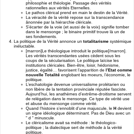
philosophie et théologie. Passage des vérités
rationnelles aux vérités Eternelles.
Le pathos clérical prend en main le destin de la Vérité.
La véracité de la vérité repose sur la transcendance
ânonnée par la hiérarchie cléricale.
S’écarter de la voie (et aussi de la voix) signifie tomber
dans le mensonge ; le binaire primitif trouve là un de
ses fondements.
La politique de la Vérité annonce un
totalitarisme
systémique
inéluctable.
[marron]Le théologique introduit le politique[/marron].
Les vérités transcendantes usées cèdent sous les
coups de la sécularisation. Le politique laïcise les
institutions cléricales. Bien-être, loisir, hédonisme,
justice, égalité… favorisent l’apparition de
l’Etat comme
nouvelle Totalité
englobant les moeurs, l’économie, le
politique.
L’eschatologie devenue universalisme prolétarien ou
non libère de la tentation provinciale réputée fasciste.
Aujourd’hui, les anathèmes d’extrême-droitisme servent
de relégation dans le mensonge. Ce type de vérité use
et abuse du mensonge comme vérité.
Quand l’histoire s’ennoblit d’une majuscule, le
H
devient
un signe idéologique déterminant. Pas de Dieu avec un
" d " minuscule.
Le cléricalisme avait sa méthode : le théologico-
politique ; la dialectique sert de méthode à la vérité
politique.