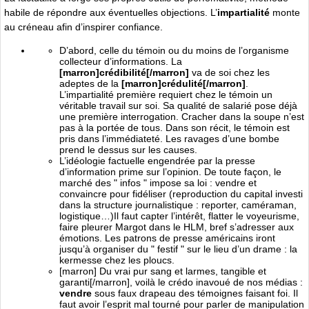
habile de répondre aux éventuelles objections. L’
impartialité
monte
au créneau afin d’inspirer confiance.
D’abord, celle du témoin ou du moins de l’organisme
collecteur d’informations. La
[marron]crédibilité[/marron]
va de soi chez les
adeptes de la
[marron]crédulité[/marron]
.
L’impartialité première requiert chez le témoin un
véritable travail sur soi. Sa qualité de salarié pose déjà
une première interrogation. Cracher dans la soupe n’est
pas à la portée de tous. Dans son récit, le témoin est
pris dans l’immédiateté. Les ravages d’une bombe
prend le dessus sur les causes.
L’idéologie factuelle engendrée par la presse
d’information prime sur l’opinion. De toute façon, le
marché des " infos " impose sa loi : vendre et
convaincre pour fidéliser (reproduction du capital investi
dans la structure journalistique : reporter, caméraman,
logistique…)Il faut capter l’intérêt, flatter le voyeurisme,
faire pleurer Margot dans le HLM, bref s’adresser aux
émotions. Les patrons de presse américains iront
jusqu’à organiser du " festif " sur le lieu d’un drame : la
kermesse chez les ploucs.
[marron] Du vrai pur sang et larmes, tangible et
garanti[/marron], voilà le crédo inavoué de nos médias :
vendre
sous faux drapeau des témoignes faisant foi. Il
faut avoir l’esprit mal tourné pour parler de manipulation