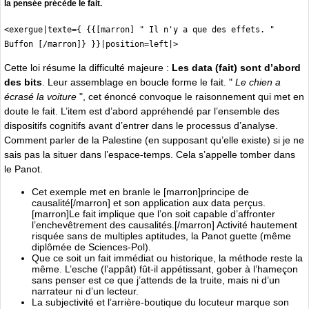
la pensée précède le fait.
<exergue|texte={ {{[marron] " Il n'y a que des effets. "
Buffon [/marron]} }}|position=left|>
Cette loi résume la difficulté majeure :
Les data (fait) sont d’abord
des bits
. Leur assemblage en boucle forme le fait. "
Le chien a
écrasé la voiture
", cet énoncé convoque le raisonnement qui met en
doute le fait. L’item est d’abord appréhendé par l’ensemble des
dispositifs cognitifs avant d’entrer dans le processus d’analyse.
Comment parler de la Palestine (en supposant qu’elle existe) si je ne
sais pas la situer dans l’espace-temps. Cela s’appelle tomber dans
le Panot.
Cet exemple met en branle le [marron]principe de
causalité[/marron] et son application aux data perçus.
[marron]Le fait implique que l’on soit capable d’affronter
l’enchevêtrement des causalités.[/marron] Activité hautement
risquée sans de multiples aptitudes, la Panot guette (même
diplômée de Sciences-Pol).
Que ce soit un fait immédiat ou historique, la méthode reste la
même. L’esche (l’appât) fût-il appétissant, gober à l’hameçon
sans penser est ce que j’attends de la truite, mais ni d’un
narrateur ni d’un lecteur.
La subjectivité et l’arrière-boutique du locuteur marque son