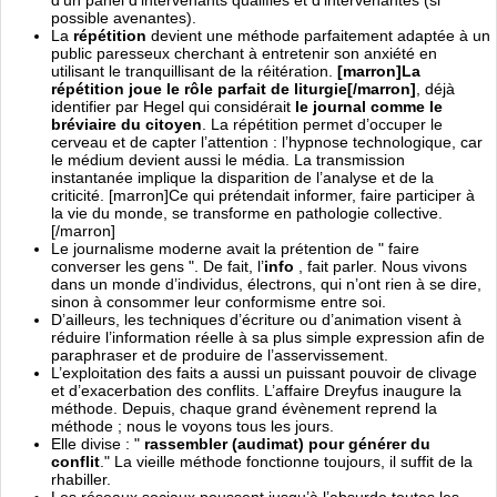
d’un panel d’intervenants qualifiés et d’intervenantes (si
possible avenantes).
La
répétition
devient une méthode parfaitement adaptée à un
public paresseux cherchant à entretenir son anxiété en
utilisant le tranquillisant de la réitération.
[marron]La
répétition joue le rôle parfait de liturgie[/marron]
, déjà
identifier par Hegel qui considérait
le journal comme le
bréviaire du citoyen
. La répétition permet d’occuper le
cerveau et de capter l’attention : l’hypnose technologique, car
le médium devient aussi le média. La transmission
instantanée implique la disparition de l’analyse et de la
criticité. [marron]Ce qui prétendait informer, faire participer à
la vie du monde, se transforme en pathologie collective.
[/marron]
Le journalisme moderne avait la prétention de " faire
converser les gens ". De fait, l’
info
, fait parler. Nous vivons
dans un monde d’individus, électrons, qui n’ont rien à se dire,
sinon à consommer leur conformisme entre soi.
D’ailleurs, les techniques d’écriture ou d’animation visent à
réduire l’information réelle à sa plus simple expression afin de
paraphraser et de produire de l’asservissement.
L’exploitation des faits a aussi un puissant pouvoir de clivage
et d’exacerbation des conflits. L’affaire Dreyfus inaugure la
méthode. Depuis, chaque grand évènement reprend la
méthode ; nous le voyons tous les jours.
Elle divise : "
rassembler (audimat) pour générer du
conflit
." La vieille méthode fonctionne toujours, il suffit de la
rhabiller.