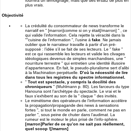
fournira un témoignage, mais que des ersatz de plus en
plus vrais.
Objectivité
La crédulité du consommateur de news transforme le
narratif en " [marron]comme si on y était[/marron] " , ce
qui valide l’information. Cela rejette la véracité dans la
""cuisine de l’information ", l’usine à
fake
. Ne jamais
oublier que le narrateur travaille à partir d’un pré-
supposé : l’idée s’il se fait de ses lecteurs. Le " fake "
est ce qui rassemble les lecteurs et valide les clivages
idéologiques devenus de simples marchandises, une "
nourriture terrestre " qui entretien une identité illusoire
d’appartenance. En fait, le pseudo-pluralisme sert d’alibi
à la Machination perpétuelle.
D’où la nécessité de lire
dans tous les registres du spectre informationnel.
"
Tout est spectacle, y compris la docilité des
chroniqueurs
" (Muhlmann p. 80). Les farceurs du type
Hanouna sont l’archétype du spectacle. Le vrai et le
faux s’exhibent au son de la " claque " des invités.
Le mimétisme des opérateurs de l’information accélère
la propagation/propagande des news à sensations
fortes ", si tout le monde en parle, comment ne pas en
parler ", sous peine de chuter dans l’audimat. La
rumeur est le moteur le plus prisé de l’info-sphère.
[marron]Parler de ce qu’on ne sait pas réellement,
quel scoop ![/marron]