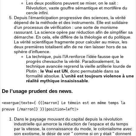
Les deux positions peuvent se mixer, on le sait :
Révolution, vaste gouffre sémantique et mortifère du
cercle infini.
Depuis l’émanticipation progressive des sciences, la vérité
dépend de la méthode et des instruments. Elle est solidaire
d’un processus de vérification : une sorte de monisme
rassurant. La science opère par réduction afin de simplifier sa
démarche. En cela, elle diffère de la théologie et du politique.
La vérité scientifique fragmente pour calculer au mieux, les
deux premières totalisent afin de ne rien laisser hors de sa
sphère d’influence.
La technique, puis l’IA renforce l’idée fausse que le
progrès chevauche la vérité. Paradoxalement, la
technique avancée reprend la vieille artillerie lourde de
Plotin :
le Vrai est UN
, donc permutable dans sa
formalité absolue.
L’unité est toujours violence à une
réalité mythique insaisissable
.
De l’usage prudent des news.
<exergue|texte={ {{[marron] Le témoin est en même temps la
preuve [/marron]} }}|position=left|>
Dans le paysage mouvant du capital depuis la révolution
industrielle qui amorce la réduction de l’espace et du temps
par la vitesse, la connaissance du mode, le colonialisme avec
son exotisme, le désir de voir " comme si on y était " donnent