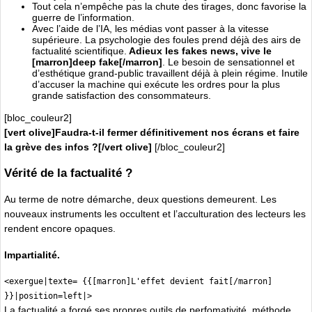
Tout cela n’empêche pas la chute des tirages, donc favorise la
guerre de l’information.
Avec l’aide de l’IA, les médias vont passer à la vitesse
supérieure. La psychologie des foules prend déjà des airs de
factualité scientifique.
Adieux les fakes news, vive le
[marron]deep fake[/marron]
. Le besoin de sensationnel et
d’esthétique grand-public travaillent déjà à plein régime. Inutile
d’accuser la machine qui exécute les ordres pour la plus
grande satisfaction des consommateurs.
[bloc_couleur2]
[vert olive]Faudra-t-il fermer définitivement nos écrans et faire
la grève des infos ?[/vert olive]
[/bloc_couleur2]
Vérité de la factualité ?
Au terme de notre démarche, deux questions demeurent. Les
nouveaux instruments les occultent et l’acculturation des lecteurs les
rendent encore opaques.
Impartialité.
<exergue|texte= {{[marron]L'effet devient fait[/marron]
}}|position=left|>
La factualité a forgé ses propres outils de perfomativité, méthode