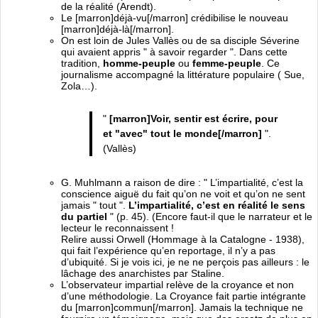
de la réalité (Arendt).
Le [marron]déjà-vu[/marron] crédibilise le nouveau
[marron]déjà-là[/marron].
On est loin de Jules Vallès ou de sa disciple Séverine
qui avaient appris " à savoir regarder ". Dans cette
tradition,
homme-peuple
ou
femme-peuple
. Ce
journalisme accompagné la littérature populaire ( Sue,
Zola…).
"
[marron]Voir, sentir est écrire, pour
et "avec" tout le monde[/marron]
".
(Vallès)
G. Muhlmann a raison de dire : " L’impartialité, c’est la
conscience aiguë du fait qu’on ne voit et qu’on ne sent
jamais " tout ".
L’impartialité, c’est en réalité le sens
du partiel
" (p. 45). (Encore faut-il que le narrateur et le
lecteur le reconnaissent !
Relire aussi Orwell (Hommage à la Catalogne - 1938),
qui fait l’expérience qu’en reportage, il n’y a pas
d’ubiquité. Si je vois ici, je ne ne perçois pas ailleurs : le
lâchage des anarchistes par Staline.
L’observateur impartial relève de la croyance et non
d’une méthodologie. La Croyance fait partie intégrante
du [marron]commun[/marron]. Jamais la technique ne