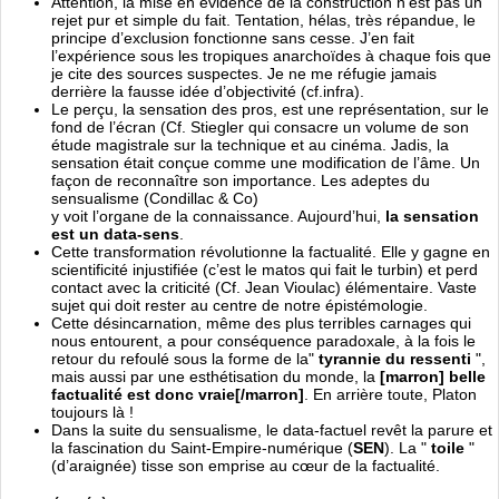
Attention, la mise en évidence de la construction n’est pas un
rejet pur et simple du fait. Tentation, hélas, très répandue, le
principe d’exclusion fonctionne sans cesse. J’en fait
l’expérience sous les tropiques anarchoïdes à chaque fois que
je cite des sources suspectes. Je ne me réfugie jamais
derrière la fausse idée d’objectivité (cf.infra).
Le perçu, la sensation des pros, est une représentation, sur le
fond de l’écran (Cf. Stiegler qui consacre un volume de son
étude magistrale sur la technique et au cinéma. Jadis, la
sensation était conçue comme une modification de l’âme. Un
façon de reconnaître son importance. Les adeptes du
sensualisme (Condillac & Co)
y voit l’organe de la connaissance. Aujourd’hui,
la sensation
est un data-sens
.
Cette transformation révolutionne la factualité. Elle y gagne en
scientificité injustifiée (c’est le matos qui fait le turbin) et perd
contact avec la criticité (Cf. Jean Vioulac) élémentaire. Vaste
sujet qui doit rester au centre de notre épistémologie.
Cette désincarnation, même des plus terribles carnages qui
nous entourent, a pour conséquence paradoxale, à la fois le
retour du refoulé sous la forme de la"
tyrannie du ressenti
",
mais aussi par une esthétisation du monde, la
[marron] belle
factualité est donc vraie[/marron]
. En arrière toute, Platon
toujours là !
Dans la suite du sensualisme, le data-factuel revêt la parure et
la fascination du Saint-Empire-numérique (
SEN
). La "
toile
"
(d’araignée) tisse son emprise au cœur de la factualité.