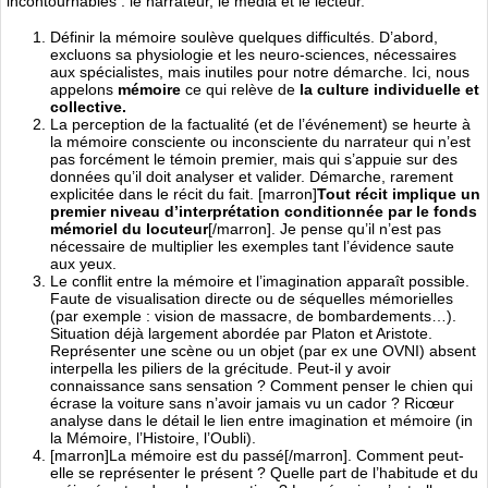
incontournables : le narrateur, le média et le lecteur.
Définir la mémoire soulève quelques difficultés. D’abord,
excluons sa physiologie et les neuro-sciences, nécessaires
aux spécialistes, mais inutiles pour notre démarche. Ici, nous
appelons
mémoire
ce qui relève de
la culture individuelle et
collective.
La perception de la factualité (et de l’événement) se heurte à
la mémoire consciente ou inconsciente du narrateur qui n’est
pas forcément le témoin premier, mais qui s’appuie sur des
données qu’il doit analyser et valider. Démarche, rarement
explicitée dans le récit du fait. [marron]
Tout récit implique un
premier niveau d’interprétation conditionnée par le fonds
mémoriel du locuteur
[/marron]. Je pense qu’il n’est pas
nécessaire de multiplier les exemples tant l’évidence saute
aux yeux.
Le conflit entre la mémoire et l’imagination apparaît possible.
Faute de visualisation directe ou de séquelles mémorielles
(par exemple : vision de massacre, de bombardements…).
Situation déjà largement abordée par Platon et Aristote.
Représenter une scène ou un objet (par ex une OVNI) absent
interpella les piliers de la grécitude. Peut-il y avoir
connaissance sans sensation ? Comment penser le chien qui
écrase la voiture sans n’avoir jamais vu un cador ? Ricœur
analyse dans le détail le lien entre imagination et mémoire (in
la Mémoire, l’Histoire, l’Oubli).
[marron]La mémoire est du passé[/marron]. Comment peut-
elle se représenter le présent ? Quelle part de l’habitude et du