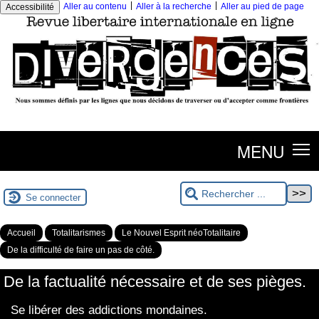
|
|
Aller au contenu
Aller à la recherche
Aller au pied de page
Accessibilité
MENU
Se connecter
Accueil
Totalitarismes
Le Nouvel Esprit néoTotalitaire
De la difficulté de faire un pas de côté.
De la factualité nécessaire et de ses pièges.
Se libérer des addictions mondaines.