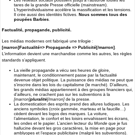
Les réseaux sociaux poussent jusqu’à l’absurde toutes les
tares de la grande Presse officielle (mainstream).
L’hyperindividuaisme accélère la massification et les tensions.
Il crée aussi des identités fictives.
Nous sommes tous des
poupées Barbies
.
Factualité, propagande, publicité.
Les médias modernes ont fabriqué une trilogie :
[marron]Factualité=> Propagande => Publicité[/marron]
.
L’information devient une marchandise comme les autres, les règles
standards s’appliquent.
La vieille propagande a vécu ses heures de gloire,
maintenant, le conditionnement passe par la factualité
devenue objet politique. La puissance des médias ne peut que
s’inscrire dans les lois du capitalisme (le marché). D’ailleurs,
les grands médias appartiennent à des groupes financiers qui,
d’ailleurs, ne crachent pas sur les subventions à la
[marron]
pluralité
[/marron]
de la presse.
La domestication des esprits prend des allures ludiques. Les
anciens symboles (croix gammée, marteau et la faucille…)
cèdent devant les logos des marques. La voiture,
l’alimentation, le confort et les loisirs envahissent les écrans,
les ondes et le papier. L’ancien lecteur du
Monde
que je fus
hallucine devant les gros caractères, la mise en page pour
amblyopes et l’espace publicitaire (malgré les subventions).