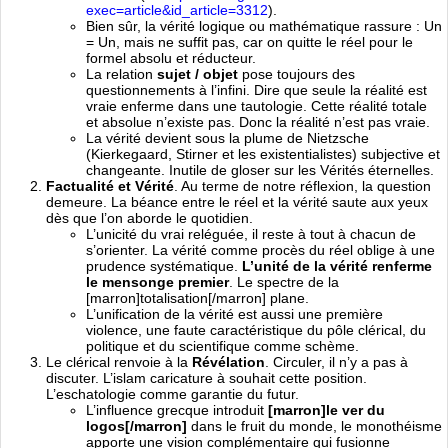
exec=article&id_article=3312
).
Bien sûr, la vérité logique ou mathématique rassure : Un
= Un, mais ne suffit pas, car on quitte le réel pour le
formel absolu et réducteur.
La relation
sujet / objet
pose toujours des
questionnements à l’infini. Dire que seule la réalité est
vraie enferme dans une tautologie. Cette réalité totale
et absolue n’existe pas. Donc la réalité n’est pas vraie.
La vérité devient sous la plume de Nietzsche
(Kierkegaard, Stirner et les existentialistes) subjective et
changeante. Inutile de gloser sur les Vérités éternelles.
Factualité et Vérité
. Au terme de notre réflexion, la question
demeure. La béance entre le réel et la vérité saute aux yeux
dès que l’on aborde le quotidien.
L’unicité du vrai reléguée, il reste à tout à chacun de
s’orienter. La vérité comme procès du réel oblige à une
prudence systématique.
L’unité de la vérité renferme
le mensonge premier
. Le spectre de la
[marron]totalisation[/marron] plane.
L’unification de la vérité est aussi une première
violence, une faute caractéristique du pôle clérical, du
politique et du scientifique comme schème.
Le clérical renvoie à la
Révélation
. Circuler, il n’y a pas à
discuter. L’islam caricature à souhait cette position.
L’eschatologie comme garantie du futur.
L’influence grecque introduit
[marron]le ver du
logos[/marron]
dans le fruit du monde, le monothéisme
apporte une vision complémentaire qui fusionne