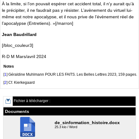
À la limite, si l’on pouvait espérer cet accident total, il n’y aurait qu’à
le précipiter, il ne faudrait pas y résister. L’avènement du virtuel lui-
même est notre apocalypse, et il nous prive de l’évènement réel de
l’apocalypse (Entretiens). »[/marron]
Jean Baudrillard
[/bloc_couleur3]
R-D M Mars/avril 2024
Notes
[
1
]
Géraldine Muhlmann POUR LES FAITS. Les Belles Lettres 2023, 159 pages.
[
2
]
Cf. Kierkegaard
Fichier à télécharger :
Documents
de_sinformation_histoire.docx
25.3 kio / Word