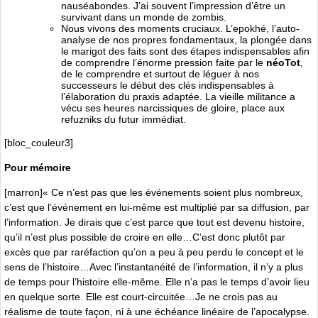
nauséabondes. J’ai souvent l’impression d’être un
survivant dans un monde de zombis.
Nous vivons des moments cruciaux. L’epokhé, l’auto-
analyse de nos propres fondamentaux, la plongée dans
le marigot des faits sont des étapes indispensables afin
de comprendre l’énorme pression faite par le
néoTot
,
de le comprendre et surtout de léguer à nos
successeurs le début des clés indispensables à
l’élaboration du praxis adaptée. La vieille militance a
vécu ses heures narcissiques de gloire, place aux
refuzniks du futur immédiat.
[bloc_couleur3]
Pour mémoire
[marron]« Ce n’est pas que les événements soient plus nombreux,
c’est que l’événement en lui-même est multiplié par sa diffusion, par
l’information. Je dirais que c’est parce que tout est devenu histoire,
qu’il n’est plus possible de croire en elle…C’est donc plutôt par
excès que par raréfaction qu’on a peu à peu perdu le concept et le
sens de l’histoire…Avec l’instantanéité de l’information, il n’y a plus
de temps pour l’histoire elle-même. Elle n’a pas le temps d’avoir lieu
en quelque sorte. Elle est court-circuitée…Je ne crois pas au
réalisme de toute façon, ni à une échéance linéaire de l’apocalypse.