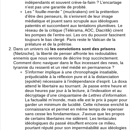
indépendants et souvent crève-la-faim ? L’encartage
n’est pas une garantie de probité.
Les " fouille-merde " (muckrakers) ont la prétention
d’être des penseurs, ils s’enivrent de leur image
médiatique et jouent sans scrupule aux idéologues
patentés et succombent aux tentations plumitives. Le
réseau de la critique (Télérama, AOC, Diacritik) cirent
les pompes de l’entre-soi. Les ors du pouvoir fascinent
toujours le bas clergé. Paris reste le Vatican de la
prélature et de la prêtrise.
Dans un univers où
les convictions sont des prisons
(Nietzsche), la liberté de penser affronte les redoutables
ennemis que nous venons de décrire trop succinctement.
Comment donc naviguer dans le flux incessant des news, la
tyrannie du ressenti et un réel médié en permanence ?
S’informer implique à une chronophagie insatiable,
préjudiciable à la réflexion pure et à la distanciation
(epokhé) nécessaire à l’indépendance d’esprit. La doxa
attend le libertaire au tournant. Je passe entre heure et
deux heures par jour à la lecture, à l’indexation et au
décryptage d’une cinquantaine de
Lettres d’information
.
La factualité m’inonde, mais elle est le prix à payer pour
garder un minimum de lucidité. Cette richesse enrichit la
connaissance et permet en même temps de repenser
sans cesse les fondamentaux. J’avoue que les propos
de certains libertaires me sidèrent. Les tentacules
idéologiques du passé étouffent encore ce milieu,
pourtant réputé pour son imperméabilité aux idéologies