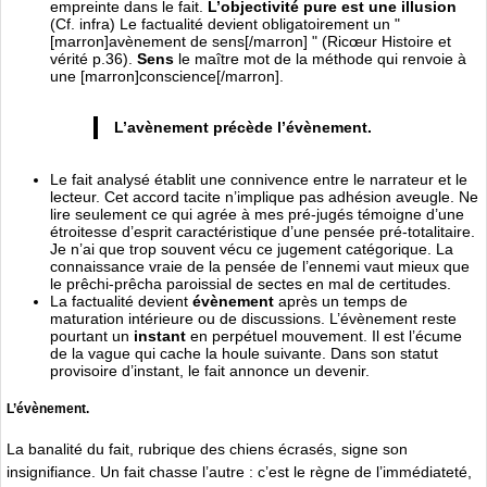
empreinte dans le fait.
L’objectivité pure est une illusion
(Cf. infra) Le factualité devient obligatoirement un "
[marron]avènement de sens[/marron] " (Ricœur Histoire et
vérité p.36).
Sens
le maître mot de la méthode qui renvoie à
une [marron]conscience[/marron].
L’avènement précède l’évènement.
Le fait analysé établit une connivence entre le narrateur et le
lecteur. Cet accord tacite n’implique pas adhésion aveugle. Ne
lire seulement ce qui agrée à mes pré-jugés témoigne d’une
étroitesse d’esprit caractéristique d’une pensée pré-totalitaire.
Je n’ai que trop souvent vécu ce jugement catégorique. La
connaissance vraie de la pensée de l’ennemi vaut mieux que
le prêchi-prêcha paroissial de sectes en mal de certitudes.
La factualité devient
évènement
après un temps de
maturation intérieure ou de discussions. L’évènement reste
pourtant un
instant
en perpétuel mouvement. Il est l’écume
de la vague qui cache la houle suivante. Dans son statut
provisoire d’instant, le fait annonce un devenir.
L’évènement.
La banalité du fait, rubrique des chiens écrasés, signe son
insignifiance. Un fait chasse l’autre : c’est le règne de l’immédiateté,