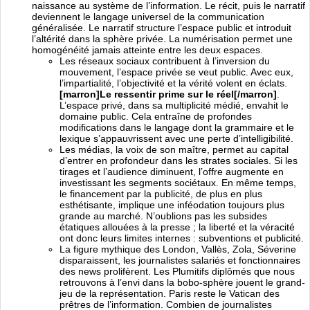
naissance au système de l’information. Le récit, puis le narratif
deviennent le langage universel de la communication
généralisée. Le narratif structure l’espace public et introduit
l’altérité dans la sphère privée. La numérisation permet une
homogénéité jamais atteinte entre les deux espaces.
Les réseaux sociaux contribuent à l’inversion du
mouvement, l’espace privée se veut public. Avec eux,
l’impartialité, l’objectivité et la vérité volent en éclats.
[marron]Le ressentir prime sur le réel[/marron]
.
L’espace privé, dans sa multiplicité médié, envahit le
domaine public. Cela entraîne de profondes
modifications dans le langage dont la grammaire et le
lexique s’appauvrissent avec une perte d’intelligibilité.
Les médias, la voix de son maître, permet au capital
d’entrer en profondeur dans les strates sociales. Si les
tirages et l’audience diminuent, l’offre augmente en
investissant les segments sociétaux. En même temps,
le financement par la publicité, de plus en plus
esthétisante, implique une inféodation toujours plus
grande au marché. N’oublions pas les subsides
étatiques allouées à la presse ; la liberté et la véracité
ont donc leurs limites internes : subventions et publicité.
La figure mythique des London, Vallès, Zola, Séverine
disparaissent, les journalistes salariés et fonctionnaires
des news prolifèrent. Les Plumitifs diplômés que nous
retrouvons à l’envi dans la bobo-sphère jouent le grand-
jeu de la représentation. Paris reste le Vatican des
prêtres de l’information. Combien de journalistes