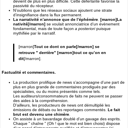
devient de plus en plus difficile. Cette déferlante favorise la
passivité du récepteur.
N’oublions que les réseaux sociaux ajoutent une strate
d’insignifiance dans la flux permanent.
La narrativité n’annonce que de l’éphémère
.
[marron]La
nativité[/marron]
se voulait annonciatrice d’un évènement
fondamental, mais de toute façon
a posteriori
puisque
mythifiée par le narratif.
[marron]
Tout ce dont on parle[/marron] se
retrouve " derrière" [marron]tout ce qu’on en
dit
[/marron].
Factualité et commentaires.
La production prolifique de news s’accompagne d’une part de
plus en plus grande de commentaires prodigués par des
spécialistes, ou du moins présentés comme tels.
Les auditeurs/consommateurs de faits ne peuvent se passer
des aides à la compréhension.
D’ailleurs, les producteurs de news ont démultiplié les
émissions de débats ou les reportages commentés.
Le fait
brut est devenu une chimère
.
On assiste à un bavardage doublé d’un gavage des esprits.
Chaque " chaîne " (Oh ! que le mot est bien choisi) dispose