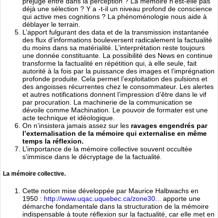
préjugé entre dans la perception ? La mémoire n’est-elle pas
déjà une sélection ? Y a -t-il un niveau profond de conscience
qui active mes cognitions ? La phénoménologie nous aide à
déblayer le terrain.
L’apport fulgurant des data et de la transmission instantanée
des flux d’informations bouleversent radicalement la factualité
du moins dans sa matérialité. L’interprétation reste toujours
une donnée constituante. La possibilité des News en continue
transforme la factualité en répétition qui, à elle seule, fait
autorité à la fois par la puissance des images et l’imprégnation
profonde produite. Cela permet l’exploitation des pulsions et
des angoisses récurrentes chez le consommateur. Les alertes
et autres notifications donnent l’impression d’être dans le vif
par procuration. La machinerie de la communication se
dévoile comme Machination. Le pouvoir de formater est une
acte technique et idéologique.
On n’insistera jamais assez sur les
ravages engendrés par
l’externalisation de la mémoire qui externalise en même
temps la réflexion.
L’importance de la mémoire collective souvent occultée
s’immisce dans le décryptage de la factualité.
La mémoire collective.
Cette notion mise développée par Maurice Halbwachs en
1950
: http://www.uqac.uquebec.ca/zone30...
apporte une
démarche fondamentale dans la structuration de la mémoire
indispensable à toute réflexion sur la factualité, car elle met en