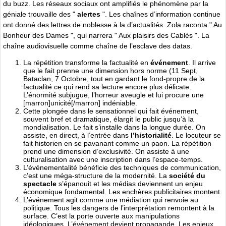
du buzz. Les réseaux sociaux ont amplifiés le phénomène par la
géniale trouvaille des "
alertes
". Les chaînes d’information continue
ont donné des lettres de noblesse à la d’actualités. Zola raconta " Au
Bonheur des Dames ", qui narrera " Aux plaisirs des Cablés ". La
chaîne audiovisuelle comme chaîne de l’esclave des datas.
La répétition transforme la factualité en
événement
. Il arrive
que le fait prenne une dimension hors norme (11 Sept,
Bataclan, 7 Octobre, tout en gardant le fond-propre de la
factualité ce qui rend sa lecture encore plus délicate.
L’énormité subjugue, l’horreur aveugle et lui procure une
[marron]unicité[/marron] indéniable.
Cette plongée dans le sensationnel qui fait événement,
souvent bref et dramatique, élargit le public jusqu’à la
mondialisation. Le fait s’installe dans la longue durée. On
assiste, en direct, à l’entrée dans
l’historialité
. Le locuteur se
fait historien en se pavanant comme un paon. La répétition
prend une dimension d’exclusivité. On assiste à une
culturalisation avec une inscription dans l’espace-temps.
L’événementalité bénéficie des techniques de communication,
c’est une méga-structure de la modernité. La
société du
spectacle
s’épanouit et les médias deviennent un enjeu
économique fondamental. Les enchères publicitaires montent.
L’événement agit comme une médiation qui renvoie au
politique. Tous les dangers de l’interprétation remontent à la
surface. C’est la porte ouverte aux manipulations
idéologiques. L’événement devient propagande. Les enjeux