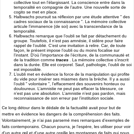
collective tout en l’élargissant. La conscience entre dans la
temporalité en compagnie de l’autre. Une nouvelle sorte de
cogito se met en place.
Halbwachs poursuit sa réflexion par une étude attentive " des
cadres sociaux de la connaissance ". La mémoire collective
articule l’immanence (de soi) avec la transcendance de la
temporalité.
Halbwachs remarque que l’oubli se fait par détachement du
groupe. Toutefois, il n’est pas amnésie, il sidère pour faire
rappel de l’oublié. C’est une invitation à relire. Car, de toute
façon, le présent impose l’oubli ou du moins focalise sur
l’instant. D’où l’importance de l’écriture, de la communauté et
de la tradition comme
traces
. La mémoire collective s’inscrit
dans la durée. Elle est corporel. Sauf, pathologie, l’oubli de soi
est impossible.
L’oubli met en évidence la force de la manipulation qui profite
du vide pour insérer ses miasmes dans la brèche. Il y a aussi
l’oubli " volontaire ", l’effacement des souvenirs honteux ou
douloureux. L’amnistie ne peut pas effacer la blessure, ce
n’est pas une absolution. L’amnistie n’est pas pardon, mais
reconnaissance de son erreur par l’institution sociale.
Ce long détour dans le dédale de la factualité avait pour but de
mettre en évidence les dangers de la compréhension des faits.
Volontairement, je n’ai pas parsemé mes remarques d’exemples de
faits contemporains. Chacun pourra, je l’espère, les utiliser pour voir
d’un autre œil et d’une autre oreille les montagnes de faits qui nous