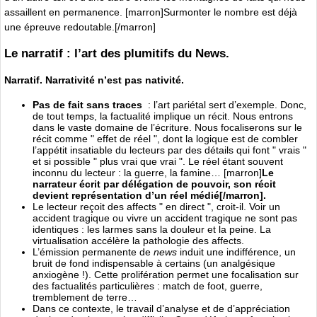
assaillent en permanence. [marron]Surmonter le nombre est déjà
une épreuve redoutable.[/marron]
Le narratif : l’art des plumitifs du News.
Narratif. Narrativité n’est pas nativité.
Pas de fait sans traces
: l’art pariétal sert d’exemple. Donc,
de tout temps, la factualité implique un récit. Nous entrons
dans le vaste domaine de l’écriture. Nous focaliserons sur le
récit comme " effet de réel ", dont la logique est de combler
l’appétit insatiable du lecteurs par des détails qui font " vrais "
et si possible " plus vrai que vrai ". Le réel étant souvent
inconnu du lecteur : la guerre, la famine… [marron]
Le
narrateur écrit par délégation de pouvoir, son récit
devient représentation d’un réel médié[/marron].
Le lecteur reçoit des affects " en direct ", croit-il. Voir un
accident tragique ou vivre un accident tragique ne sont pas
identiques : les larmes sans la douleur et la peine. La
virtualisation accélère la pathologie des affects.
L’émission permanente de
news
induit une indifférence, un
bruit de fond indispensable à certains (un analgésique
anxiogène !). Cette prolifération permet une focalisation sur
des factualités particulières : match de foot, guerre,
tremblement de terre…
Dans ce contexte, le travail d’analyse et de d’appréciation