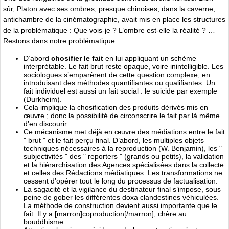
sûr, Platon avec ses ombres, presque chinoises, dans la caverne,
antichambre de la cinématographie, avait mis en place les structures
de la problématique : Que vois-je ? L’ombre est-elle la réalité ? …
Restons dans notre problématique.
D’abord
chosifier le fait
en lui appliquant un schème
interprétable. Le fait brut reste opaque, voire inintelligible. Les
sociologues s’emparèrent de cette question complexe, en
introduisant des méthodes quantifiantes ou qualifiantes. Un
fait individuel est aussi un fait social : le suicide par exemple
(Durkheim).
Cela implique la chosification des produits dérivés mis en
œuvre ; donc la possibilité de circonscrire le fait par là même
d’en discourir.
Ce mécanisme met déjà en œuvre des médiations entre le fait
" brut " et le fait perçu final. D’abord, les multiples objets
techniques nécessaires à la reproduction (W. Benjamin), les "
subjectivités " des " reporters " (grands ou petits), la validation
et la hiérarchisation des Agences spécialisées dans la collecte
et celles des Rédactions médiatiques. Les transformations ne
cessent d’opérer tout le long du processus de factualisation.
La sagacité et la vigilance du destinateur final s’impose, sous
peine de gober les différentes doxa clandestines véhiculées.
La méthode de construction devient aussi importante que le
fait. Il y a [marron]coproduction[/marron], chère au
bouddhisme.