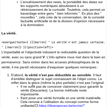
L’envahissement des news, la portabilité des datas sur
les supports numériques aboutissent à un
rétrécissement de la curiosité. Toutefois, cela permet un
bavardage entre gens " bien informés ". En plus des "
nouvelles ", cela crée de la conversation, de la curiosité
factuelle artificielle et de la division d’opinion nécessaire
à la domination.
La vérité.
<exergue|texte={ {{[marron] " La vérité n'est jamais certaine.
" [/marron]} }}|position=left|>
L’impartialité et l’objectivité induisent la redoutable question de la
vérité, avec ou sans grand
V
. L’info-sphère nous met dans le bain en
permanence. Sans entrer dans les arcanes philosophiques de la
vérité, il me paraît nécessaire d’esquisser quelques remarques :
D’abord,
la vérité n’est pas réductible au sensible
. Il faut
d’emblée distinguer le sujet connaissant de l’objet connu. Le
reflet dans la glace (même la plus parfaite) n’est pas l’original.
Il ne suffit pas de concevoir clairement pour garantir la
vérité (Descartes). La bonne méthode reste
impuissante.
Kant pose une vérité formelle et une vérité matérielle.
Cela renvoie à l’utilisation du concept comme forme
unifiante(Cf.
https://divergences.be/ecrire/?