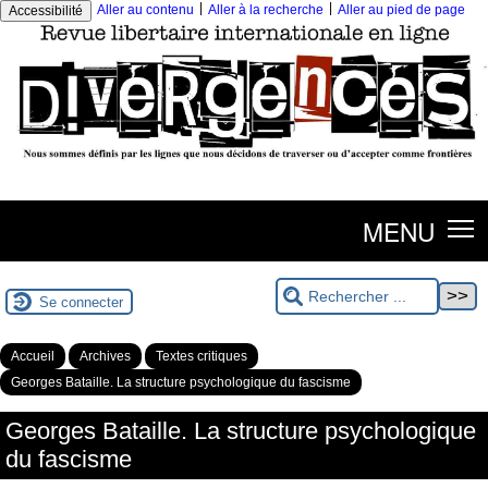
|
|
Aller au contenu
Aller à la recherche
Aller au pied de page
Accessibilité
MENU
Se connecter
Accueil
Archives
Textes critiques
Georges Bataille. La structure psychologique du fascisme
Georges Bataille. La structure psychologique
du fascisme