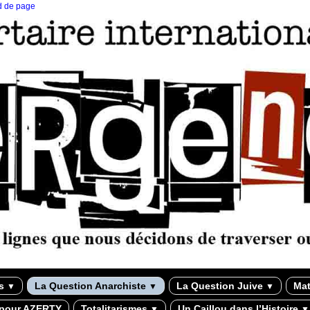
ed de page
ns
La Question Anarchiste
La Question Juive
Mat
▼
▼
▼
 pour AZERTY
Totalitarismes
Un Caillou dans l’Histoire
▼
▼