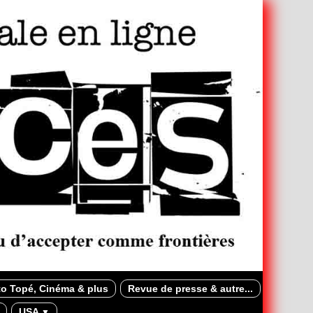
o Topé, Cinéma & plus
Revue de presse & autre...
USA
▼