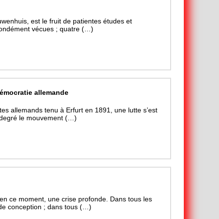
enhuis, est le fruit de patientes études et
fondément vécues ; quatre (…)
démocratie allemande
s allemands tenu à Erfurt en 1891, une lutte s’est
t degré le mouvement (…)
, en ce moment, une crise profonde. Dans tous les
de conception ; dans tous (…)