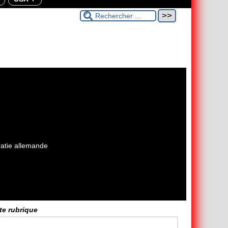
ratie allemande
tte rubrique