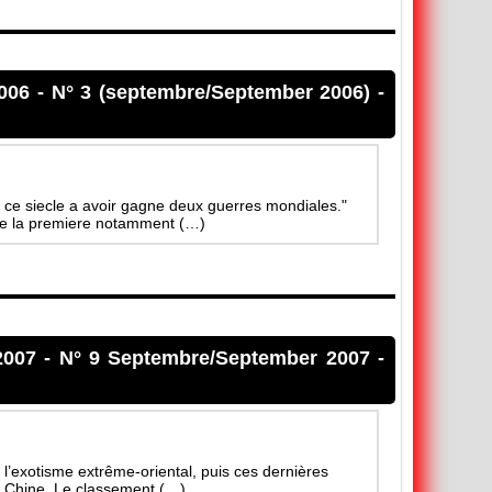
006
-
N° 3 (septembre/September 2006)
-
de ce siecle a avoir gagne deux guerres mondiales."
ne la premiere notamment (…)
2007
-
N° 9 Septembre/September 2007
-
l’exotisme extrême-oriental, puis ces dernières
a Chine. Le classement (…)