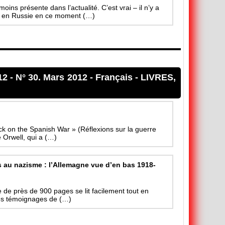
ins présente dans l’actualité. C’est vrai – il n’y a
r en Russie en ce moment (…)
12
-
N° 30. Mars 2012
-
Français
-
LIVRES,
ack on the Spanish War » (Réflexions sur la guerre
 Orwell, qui a (…)
es au nazisme : l’Allemagne vue d’en bas 1918-
e de près de 900 pages se lit facilement tout en
des témoignages de (…)