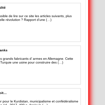
lité
sible de lire sur ce site les articles suivants, plus
elle révolution ? Rapport d’une (…)
tanks
us grands fabricants d’ armes en Allemagne. Cette
n Turquie une usine pour construire des (…)
oit…
ur pour le Kurdistan, municipalisme et confédéralisme
e éd., 2017, 400 p. Après la (…)