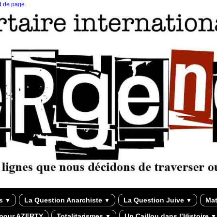
ed de page
ns
La Question Anarchiste
La Question Juive
Mat
▼
▼
▼
 pour AZERTY
Totalitarismes
Un Caillou dans l’Histoire
▼
▼