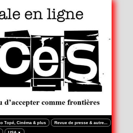
o Topé, Cinéma & plus
Revue de presse & autre...
USA
▼