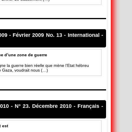
009
-
Février 2009 No. 13
-
International
-
ce d’une zone de guerre
ne la guerre bien réelle que mène l’Etat hébreu
de Gaza, voudrait nous (…)
2010
-
N° 23. Décembre 2010
-
Français
-
t est