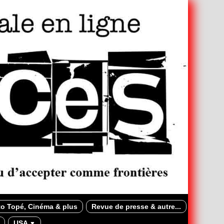
o Topé, Cinéma & plus
Revue de presse & autre...
USA
▼