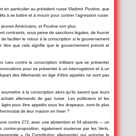
et en particulier au président russe Vladimir Poutine, que
ts à se battre et à mourir pour contrer l’agression russe.
 jeunes Américains, et Poutine non plus.
 contraints, sous peine de sanctions légales, de fournir
 faciliter le retour à la conscription si le gouvernement
e titre que cela signifie que le gouvernement prévoit et
 rues contre la conscription militaire que se présenter
onvocations pour se présenter à un interrogatoire et à un
 plupart des Allemands en âge d’être appelés ne sont pas
soumettre à la conscription alors qu’ils savent que leurs
achats allemands de gaz russe. Les politiciens et les
 âgés pour être appelés sous les drapeaux, sont-ils plus
e thermostat de leur maison en hiver ?
3 voix contre 272, avec une abstention et 34 absents — un
ne contre-proposition, également soutenue par les Verts,
amentale » (la Constitution allemande) qui autorise le