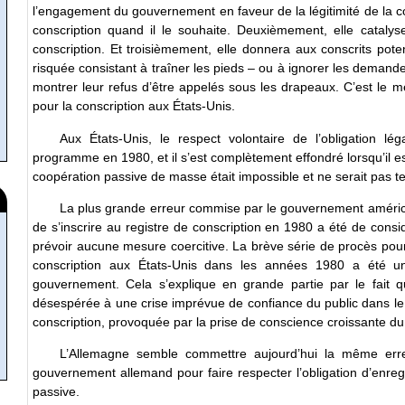
l’engagement du gouvernement en faveur de la légitimité de la cons
conscription quand il le souhaite. Deuxièmement, elle catalyser
conscription. Et troisièmement, elle donnera aux conscrits potent
risquée consistant à traîner les pieds – ou à ignorer les demandes
montrer leur refus d’être appelés sous les drapeaux. C’est le 
pour la conscription aux États-Unis.
Aux États-Unis, le respect volontaire de l’obligation léga
programme en 1980, et il s’est complètement effondré lorsqu’il est
coopération passive de masse était impossible et ne serait pas t
La plus grande erreur commise par le gouvernement américain
de s’inscrire au registre de conscription en 1980 a été de con
prévoir aucune mesure coercitive. La brève série de procès pour 
conscription aux États-Unis dans les années 1980 a été un
gouvernement. Cela s’explique en grande partie par le fait qu
désespérée à une crise imprévue de confiance du public dans le
conscription, provoquée par la prise de conscience croissante du 
L’Allemagne semble commettre aujourd’hui la même err
gouvernement allemand pour faire respecter l’obligation d’enregi
passive.