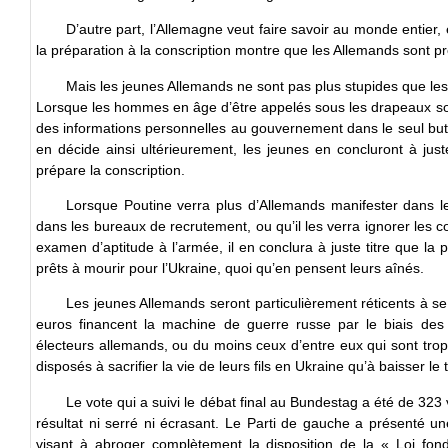
D’autre part, l’Allemagne veut faire savoir au monde entier, 
la préparation à la conscription montre que les Allemands sont prê
Mais les jeunes Allemands ne sont pas plus stupides que les
Lorsque les hommes en âge d’être appelés sous les drapeaux sont
des informations personnelles au gouvernement dans le seul but de
en décide ainsi ultérieurement, les jeunes en concluront à just
prépare la conscription.
Lorsque Poutine verra plus d’Allemands manifester dans les
dans les bureaux de recrutement, ou qu’il les verra ignorer les c
examen d’aptitude à l’armée, il en conclura à juste titre que la
prêts à mourir pour l’Ukraine, quoi qu’en pensent leurs aînés.
Les jeunes Allemands seront particulièrement réticents à se 
euros financent la machine de guerre russe par le biais des 
électeurs allemands, ou du moins ceux d’entre eux qui sont trop
disposés à sacrifier la vie de leurs fils en Ukraine qu’à baisser l
Le vote qui a suivi le débat final au Bundestag a été de 32
résultat ni serré ni écrasant. Le Parti de gauche a présenté u
visant à abroger complètement la disposition de la « Loi fond