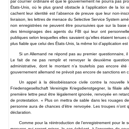
par courrier ordinaire et que le gouvernement ne pourra pas prouv
États-Unis, où le plus grand obstacle à l’application de la loi s
cachent leur identité est l’absence de preuve que leur non-inscr
livraison, les lettres de menace du Selective Service System amé
non enregistrées ne peuvent être poursuivies que sur la base
des témoignages des agents du FBI qui leur ont personnellem
publiques selon lesquelles elles savaient qu’elles étaient tenues 
plus fiable que celui des États-Unis, la même loi d’application est
Si un Allemand ne répond pas au premier questionnaire, il 
Le fait de ne pas remplir et renvoyer le deuxième question
administrative, dont le montant n’a toutefois pas encore été
gouvernement allemand ne prévoit pas encore de sanctions en ca
Un appel à la désobéissance civile contre la nouvelle lo
Friedensgesellschaft Vereinigte Kriegsdienstgegner, la filiale a
première lettre peut être légalement ignorée, renvoyée en reta
de protestation. « Plus on mettra de sable dans les rouages d
personne aura de chances d’être renvoyée. Les troupes n’ont qu
déclaration.
Comme pour la réintroduction de l’enregistrement pour le se
mesures qui seront prises, le cas échéant, à l’encontre de ceu