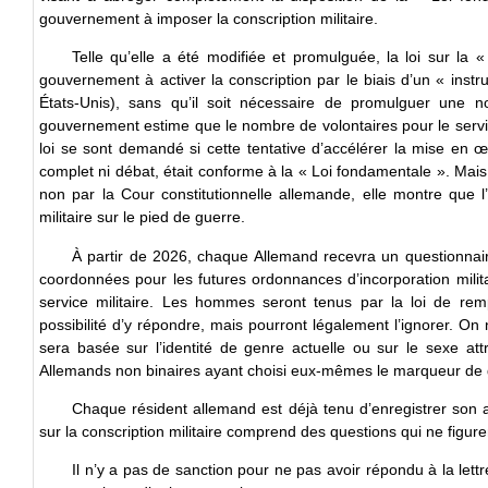
gouvernement à imposer la conscription militaire.
Telle qu’elle a été modifiée et promulguée, la loi sur la «
gouvernement à activer la conscription par le biais d’un « inst
États-Unis), sans qu’il soit nécessaire de promulguer une no
gouvernement estime que le nombre de volontaires pour le service 
loi se sont demandé si cette tentative d’accélérer la mise en œu
complet ni débat, était conforme à la « Loi fondamentale ». Mais 
non par la Cour constitutionnelle allemande, elle montre que l
militaire sur le pied de guerre.
À partir de 2026, chaque Allemand recevra un questionnair
coordonnées pour les futures ordonnances d’incorporation milit
service militaire. Les hommes seront tenus par la loi de rem
possibilité d’y répondre, mais pourront légalement l’ignorer. On n
sera basée sur l’identité de genre actuelle ou sur le sexe at
Allemands non binaires ayant choisi eux-mêmes le marqueur de g
Chaque résident allemand est déjà tenu d’enregistrer son
sur la conscription militaire comprend des questions qui ne figure
Il n’y a pas de sanction pour ne pas avoir répondu à la lett