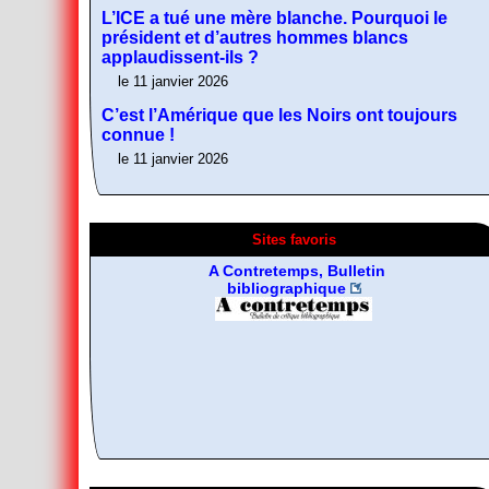
L’ICE a tué une mère blanche. Pourquoi le
président et d’autres hommes blancs
applaudissent-ils ?
le 11 janvier 2026
C’est l’Amérique que les Noirs ont toujours
connue !
le 11 janvier 2026
Sites favoris
Résistance non-
violente
Fragments d’Histoire de
A Contretemps, Bulletin
De la désobeissance
la gauche radicale
bibliographique
libertaire