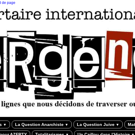
ed de page
ns
La Question Anarchiste
La Question Juive
Mat
▼
▼
▼
 pour AZERTY
Totalitarismes
Un Caillou dans l’Histoire
▼
▼