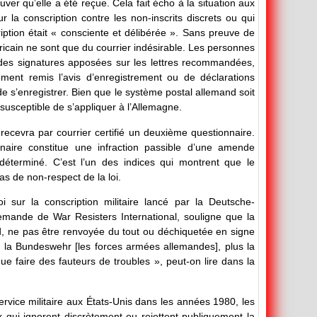
er qu’elle a été reçue. Cela fait écho à la situation aux
ur la conscription contre les non-inscrits discrets ou qui
iption était « consciente et délibérée ». Sans preuve de
ricain ne sont que du courrier indésirable. Les personnes
 des signatures apposées sur les lettres recommandées,
ent remis l’avis d’enregistrement ou de déclarations
de s’enregistrer. Bien que le système postal allemand soit
 susceptible de s’appliquer à l’Allemagne.
recevra par courrier certifié un deuxième questionnaire.
naire constitue une infraction passible d’une amende
 déterminé. C’est l’un des indices qui montrent que le
s de non-respect de la loi.
i sur la conscription militaire lancé par la Deutsche-
llemande de War Resisters International, souligne que la
rd, ne pas être renvoyée du tout ou déchiquetée en signe
e la Bundeswehr [les forces armées allemandes], plus la
e faire des fauteurs de troubles », peut-on lire dans la
rvice militaire aux États-Unis dans les années 1980, les
x qui ignorent discrètement ou rejettent publiquement la