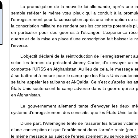
La promulgation de la nouvelle loi allemande, après une in
semble refléter le même vœu pieux qui a conduit à la promulg
l’enregistrement pour la conscription après une interruption de 
la conscription militaire ne rendent pas les conscrits potentiels pl
en particulier pour des guerres à l’étranger. L’expérience ré
guerre et de la mise en place d’une conscription fait baisser le n
l’inverse.
L’objectif déclaré de la réintroduction de l’enregistrement a
selon les termes du président Jimmy Carter, d’« envoyer un 
combattre l’URSS en Afghanistan. Au lieu de cela, le message en
à se battre et à mourir pour le camp que les États-Unis soutenaie
se faire appeler les talibans et Al-Qaïda. Ce n’est qu’après les 
États-Unis soutenaient le camp adverse dans la guerre qui se 
en Afghanistan.
Le gouvernement allemand tente d’envoyer les deux mê
système d’enregistrement des conscrits, que les États-Unis tent
D’une part, l’Allemagne tente de rassurer les futures victimes
d’une conscription et que l’enrôlement dans l’armée reste (pour l
le même message au sujet de l’enregistrement au service sélectif