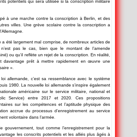
s potentiels qui sera utilisée si la conscription militaire
pé à une marche contre la conscription à Berlin, et des
res villes. Une grève scolaire contre la conscription a
l’Allemagne.
aire a été largement mal comprise, de nombreux articles de
 n’est pas le cas, bien que le montant de l’amende
) ou qu’il reflète un rejet de la conscription. En réalité,
est davantage prêt à mettre rapidement en œuvre une
aire ».
e loi allemande, c’est sa ressemblance avec le système
uis 1980. La nouvelle loi allemande s’inspire également
ionale américaine sur le service militaire, national et
blic Service) entre 2017 et 2020. Ces propositions
ntaires sur les compétences et l’aptitude physique des
lisation accrue du processus d’enregistrement au service
ent volontaire dans l’armée.
 le gouvernement, tout comme l’enregistrement pour la
antage les conscrits potentiels et les alliés plus âgés à