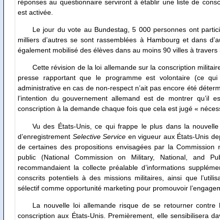
réponses au questionnaire serviront à établir une liste de conscrit
est activée.
Le jour du vote au Bundestag, 5 000 personnes ont partici
milliers d’autres se sont rassemblées à Hambourg et dans d’aut
également mobilisé des élèves dans au moins 90 villes à travers 
Cette révision de la loi allemande sur la conscription milit
presse rapportant que le programme est volontaire (ce qui
administrative en cas de non-respect n’ait pas encore été déterminé
l’intention du gouvernement allemand est de montrer qu’il 
conscription à la demande chaque fois que cela est jugé « nécess
Vu des États-Unis, ce qui frappe le plus dans la nouvell
d’enregistrement
Selective Service
en vigueur aux États-Unis dep
de certaines des propositions envisagées par la Commission nat
public (National Commission on Military, National, and Pu
recommandaient la collecte préalable d’informations suppléme
conscrits potentiels à des missions militaires, ainsi que l’uti
sélectif comme opportunité marketing pour promouvoir l’engagem
La nouvelle loi allemande risque de se retourner contre
conscription aux États-Unis. Premièrement, elle sensibilisera dav