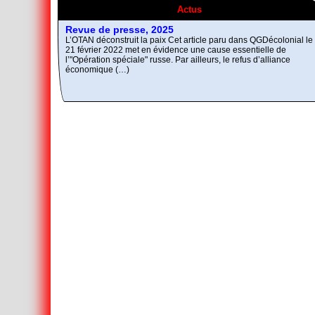
Actus
L’Autre et le Mal
Comment réunir les contraires antagonistes ?
Revue de presse, 2025
L’OTAN déconstruit la paix Cet article paru dans QGDécolonial le
21 février 2022 met en évidence une cause essentielle de
l’"Opération spéciale" russe. Par ailleurs, le refus d’alliance
économique (…)