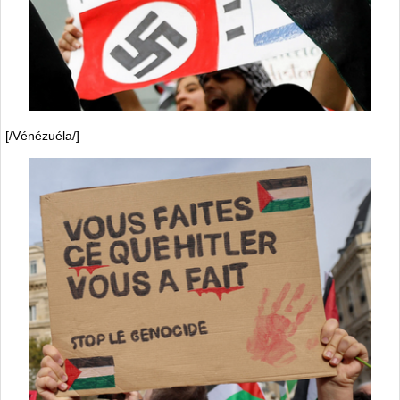
[/Vénézuéla/]