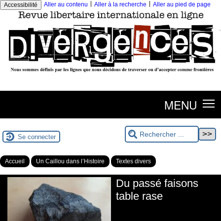
|
|
Aller au contenu
Aller à la recherche
Aller au pied de page
Accessibilité
MENU
Se connecter
Accueil
Un Caillou dans l’Histoire
Textes divers
Du passé faisons
table rase