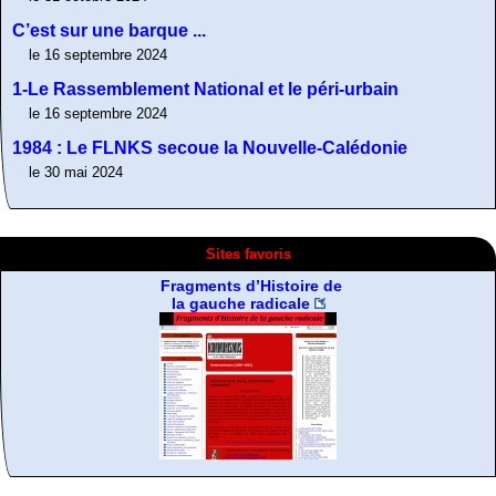
C’est sur une barque ...
le 16 septembre 2024
1-Le Rassemblement National et le péri-urbain
le 16 septembre 2024
1984 : Le FLNKS secoue la Nouvelle-Calédonie
le 30 mai 2024
Sites favoris
Fragments d’Histoire de
la gauche radicale
A Contretemps, Bulletin
De la désobeissance
Résistance non-
bibliographique
libertaire
violente