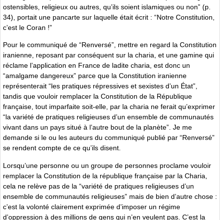
ostensibles, religieux ou autres, quʼils soient islamiques ou non” (p.
34), portait une pancarte sur laquelle était écrit : “Notre Constitution,
cʼest le Coran !”
Pour le communiqué de “Renversé”, mettre en regard la Constitution
iranienne, reposant par conséquent sur la charia, et une gamine qui
réclame lʼapplication en France de ladite charia, est donc un
“amalgame dangereux” parce que la Constitution iranienne
représenterait “les pratiques répressives et sexistes dʼun État”,
tandis que vouloir remplacer la Constitution de la République
française, tout imparfaite soit-elle, par la charia ne ferait quʼexprimer
“la variété de pratiques religieuses dʼun ensemble de communautés
vivant dans un pays situé à lʼautre bout de la planète”. Je me
demande si le ou les auteurs du communiqué publié par “Renversé”
se rendent compte de ce quʼils disent.
Lorsquʼune personne ou un groupe de personnes proclame vouloir
remplacer la Constitution de la république française par la Charia,
cela ne relève pas de la “variété de pratiques religieuses dʼun
ensemble de communautés religieuses” mais de bien dʼautre chose :
cʼest la volonté clairement exprimée dʼimposer un régime
dʼoppression à des millions de gens qui nʼen veulent pas. Cʼest la