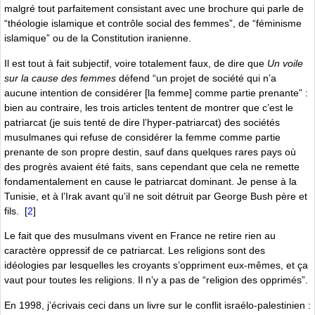
malgré tout parfaitement consistant avec une brochure qui parle de
“théologie islamique et contrôle social des femmes”, de “féminisme
islamique” ou de la Constitution iranienne.
Il est tout à fait subjectif, voire totalement faux, de dire que
Un voile
sur la cause des femmes
défend “un projet de société qui nʼa
aucune intention de considérer [la femme] comme partie prenante” :
bien au contraire, les trois articles tentent de montrer que cʼest le
patriarcat (je suis tenté de dire lʼhyper-patriarcat) des sociétés
musulmanes qui refuse de considérer la femme comme partie
prenante de son propre destin, sauf dans quelques rares pays où
des progrès avaient été faits, sans cependant que cela ne remette
fondamentalement en cause le patriarcat dominant. Je pense à la
Tunisie, et à lʼIrak avant quʼil ne soit détruit par George Bush père et
fils.
[
2
]
Le fait que des musulmans vivent en France ne retire rien au
caractère oppressif de ce patriarcat. Les religions sont des
idéologies par lesquelles les croyants sʼoppriment eux-mêmes, et ça
vaut pour toutes les religions. Il nʼy a pas de “religion des opprimés”.
En 1998, jʼécrivais ceci dans un livre sur le conflit israélo-palestinien :