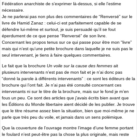
Fédération anarchiste de sʼexprimer là-dessus, si elle lʼestime
nécessaire.
Je ne parlerai pas non plus des commentaires de “Renversé” sur le
livre de Hamid Zanaz : celui-ci est parfaitement capable de se
défendre lui-même et surtout, je suis persuadé quʼil se fout
éperdument de ce que pense “Renversé” de son livre.
Concernant les propos tenus sur ce qui passe pour être mon “livre”
mais qui nʼest quʼune petite brochure dans laquelle je ne suis pas le
seul intervenant, je tiens à faire quelques commentaires.
Le fait que la brochure
Un voile sur la cause des femmes
ait
plusieurs intervenants nʼest pas de mon fait et je nʼai donc pas
“donné la parole à différents intervenants” : ce sont les éditeurs de la
brochure qui lʼont fait. Je nʼai pas été consulté concernant ces
intervenants ni sur le titre de la brochure, mais sur le fond je mʼen
fous un peu. Ce sont des articles que jʼavais écrits bien avant que
les Éditions du Monde libertaire aient décidé de les publier. Je trouve
que le titre résume assez bien la situation, bien que moi-même je ne
parle que très peu du voile, et jamais dans un sens polémique.
Que la couverture de lʼouvrage montre lʼimage dʼune femme portant
le foulard nʼest peut-être pas la chose la plus originale, mais reste