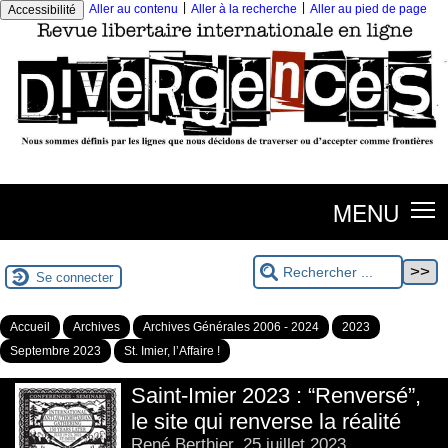
|
|
Aller au contenu
Aller à la recherche
Aller au pied de page
Accessibilité
MENU
Se connecter
Accueil
Archives
Archives Générales 2006 - 2024
2023
Septembre 2023
St. Imier, l’Affaire !
Saint-Imier 2023 : “Renversé”,
le site qui renverse la réalité
René Berthier, 25 juillet 2023