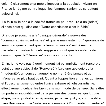
volonté clairement exprimée dʼimposer à la population vivant en
France le régime contre lequel les femmes iraniennes se battent
aujourdʼhui.
Il a fallu mille ans à la société française pour réduire à un (relatif)
silence ceux qui disaient : “Notre constitution cʼest la Bible”.
Dire que je souscris à la “panique générale” vis-à-vis des
“communautés musulmanes” et que je manifeste mon “ignorance de
leurs pratiques autant que de leurs croyances” est là encore
parfaitement subjectif : cela suggère surtout que les auteurs du
communiqué de “Renversé” sont des ignorants.
Enfin, je ne vois pas à quel moment jʼai pu implicitement (encore un
point de vue subjectif de “Renversé”) faire une apologie de la
“modernité”, un concept auquel je ne me réfère jamais et qui
mʼénerve au plus haut point. Quant à lʼopposition entre les Lumières
et lʼobscurantisme, ou entre lʼuniversalisme et lʼobscurantisme,
effectivement, cela entre bien dans mon mode de pensée. Sans être
un partisan inconditionnel de la pensée des Lumières, qui fut une
étape, mais qui doit être dépassée, je pense quʼil y a, comme dit si
bien Bakounine, une “substance commune à lʼhumanité tout entière”