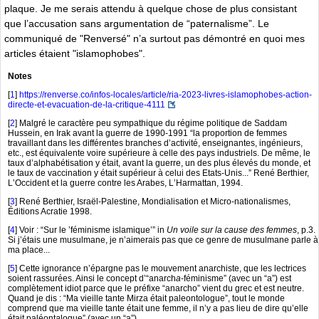
plaque. Je me serais attendu à quelque chose de plus consistant
que lʼaccusation sans argumentation de “paternalisme”. Le
communiqué de "Renversé" n’a surtout pas démontré en quoi mes
articles étaient "islamophobes".
Notes
[
1
]
https://renverse.co/infos-locales/article/ria-2023-livres-islamophobes-action-
directe-et-evacuation-de-la-critique-4111
[
2
]
Malgré le caractère peu sympathique du régime politique de Saddam
Hussein, en Irak avant la guerre de 1990-1991 “la proportion de femmes
travaillant dans les différentes branches dʼactivité, enseignantes, ingénieurs,
etc., est équivalente voire supérieure à celle des pays industriels. De même, le
taux dʼalphabétisation y était, avant la guerre, un des plus élevés du monde, et
le taux de vaccination y était supérieur à celui des Etats-Unis...” René Berthier,
LʼOccident et la guerre contre les Arabes, LʼHarmattan, 1994.
[
3
]
René Berthier, Israël-Palestine, Mondialisation et Micro-nationalismes,
Éditions Acratie 1998.
[
4
]
Voir : “Sur le ʼféminisme islamiqueʼ” in
Un voile sur la cause des femmes
, p.3.
Si jʼétais une musulmane, je nʼaimerais pas que ce genre de musulmane parle à
ma place...
[
5
]
Cette ignorance nʼépargne pas le mouvement anarchiste, que les lectrices
soient rassurées. Ainsi le concept dʼ“anarch
a
-féminisme” (avec un “a”) est
complètement idiot parce que le préfixe “anarcho” vient du grec et est neutre.
Quand je dis : “Ma vieille tante Mirza était paleontologue”, tout le monde
comprend que ma vieille tante était une femme, il nʼy a pas lieu de dire quʼelle
était paléont
a
logue” (avec un “a”).