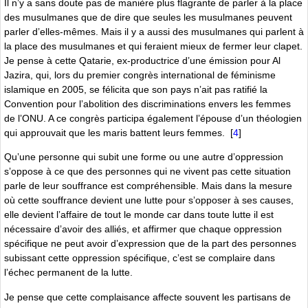
Il nʼy a sans doute pas de manière plus flagrante de parler à la place
des musulmanes que de dire que seules les musulmanes peuvent
parler dʼelles-mêmes. Mais il y a aussi des musulmanes qui parlent à
la place des musulmanes et qui feraient mieux de fermer leur clapet.
Je pense à cette Qatarie, ex-productrice dʼune émission pour Al
Jazira, qui, lors du premier congrès international de féminisme
islamique en 2005, se félicita que son pays nʼait pas ratifié la
Convention pour lʼabolition des discriminations envers les femmes
de lʼONU. A ce congrès participa également lʼépouse dʼun théologien
qui approuvait que les maris battent leurs femmes.
[
4
]
Quʼune personne qui subit une forme ou une autre dʼoppression
sʼoppose à ce que des personnes qui ne vivent pas cette situation
parle de leur souffrance est compréhensible. Mais dans la mesure
où cette souffrance devient une lutte pour sʼopposer à ses causes,
elle devient lʼaffaire de tout le monde car dans toute lutte il est
nécessaire dʼavoir des alliés, et affirmer que chaque oppression
spécifique ne peut avoir dʼexpression que de la part des personnes
subissant cette oppression spécifique, cʼest se complaire dans
lʼéchec permanent de la lutte.
Je pense que cette complaisance affecte souvent les partisans de