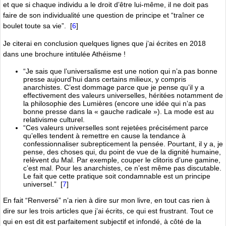
et que si chaque individu a le droit dʼêtre lui-même, il ne doit pas
faire de son individualité une question de principe et “traîner ce
boulet toute sa vie”.
[
6
]
Je citerai en conclusion quelques lignes que jʼai écrites en 2018
dans une brochure intitulée Athéisme !
“Je sais que lʼuniversalisme est une notion qui nʼa pas bonne
presse aujourdʼhui dans certains milieux, y compris
anarchistes. Cʼest dommage parce que je pense quʼil y a
effectivement des valeurs universelles, héritées notamment de
la philosophie des Lumières (encore une idée qui nʼa pas
bonne presse dans la « gauche radicale »). La mode est au
relativisme culturel.
“Ces valeurs universelles sont rejetées précisément parce
quʼelles tendent à remettre en cause la tendance à
confessionnaliser subrepticement la pensée. Pourtant, il y a, je
pense, des choses qui, du point de vue de la dignité humaine,
relèvent du Mal. Par exemple, couper le clitoris dʼune gamine,
cʼest mal. Pour les anarchistes, ce nʼest même pas discutable.
Le fait que cette pratique soit condamnable est un principe
universel.”
[
7
]
En fait “Renversé” nʼa rien à dire sur mon livre, en tout cas rien à
dire sur les trois articles que jʼai écrits, ce qui est frustrant. Tout ce
qui en est dit est parfaitement subjectif et infondé, à côté de la