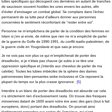
luttes spécifiques qui découpent ces dernières en autant de tranches
de saucisson souvent hostiles les unes envers les autres, afin
dʼéviter dʼenvisager un combat global. Se complaire dans lʼéchec
permanent de sa lutte peut dʼailleurs donner aux personnes
concernées le sentiment réconfortant de “rester entre soi”.
Personne ne mʼempêchera de parler de la condition des femmes en
Islam si jʼen ai envie, de même que rien ne mʼa empêché de parler
de la guerre du Golfe de 1990-1991, du conflit isaélo-palestinien, de
la guerre civile en Yougoslavie et que sais-je encore.
Je ne vois pas non plus ce qui mʼempêcherait de porter des
dreadlocks, si je nʼétais pas chauve (je subis à ce titre une
oppression spécifique et jʼinterdis aux chevelus de parler de ma
calvitie). Toutes les lubies imbéciles de la sphère des dames
patronnesses bien-pensantes woke-inclusives et Cie reposent la
plupart du temps sur la plus crasse ignorance.
[
5
]
Interdire à un blanc de porter des dreadlocks est absurde car cela
nʼa strictement rien dʼexclusivement rasta. On trouve des fresques
minoennes datant de 1600 avant notre ère avec des gars (tout à fait
européens, donc) portant des dreadlocks. On pourrait ainsi
légitimement reprocher aux rastas de Jamaïque, qui nʼont