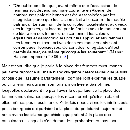
“On oublie en effet que, avant même que lʼassassinat de
femmes soit devenu monnaie cou­rante en Algérie, de
nombreuses palestiniennes ont été assas­sinées par les
intégristes parce que leur action allait à lʼencontre du modèle
patriarcal. Le sum­mum de la corrup­tion occidentale, aux yeux
des intégristes, est incarné par le féminisme et le mouve­ment
de libération des femmes, qui combinent les valeurs
égalitaires et démocratiques pour les appli­quer aux femmes.
Les femmes qui sont actives dans ces mouvements sont
corrompues, licencieuses. Ce sont des re­négates quʼil est
permis de tuer, de même quiconque les sou­tenant.” (Manar
Hassan, Inpré­cor n° 366.)
[
3
]
Maintenant, dire que je parle à la place des femmes musulmanes
peut être reproché au mâle blanc cis-genre hétérosexuel que je suis
(chose que jʼassume parfaitement), comme lʼont exprimé les quatre
ou cinq femmes qui sʼen sont pris à mon livre à Saint-Imier...
lesquelles déclarèrent ne pas lʼavoir lu et parlaient à la place des
femmes musulmanes puisquʼelles reconnurent quʼelles nʼétaient
elles-mêmes pas musulmanes. Autrefois nous avions les intellectuels
petits bourgeois qui parlaient à la place du prolétariat, aujourdʼhui
nous avons les islamo-gauchistes qui parlent à la place des
musulmans – lesquels nʼen demandent probablement pas tant.