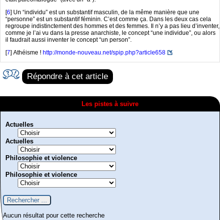
[
6
]
Un “individu” est un substantif masculin, de la même manière que une
“personne” est un substantif féminin. Cʼest comme ça. Dans les deux cas cela
regroupe indistinctement des hommes et des femmes. Il nʼy a pas lieu dʼinventer,
comme je lʼai vu dans la presse anarchiste, le concept “une individue”, ou alors
il faudrait aussi inventer le concept “un person”.
[
7
]
Athéisme !
http://monde-nouveau.net/spip.php?article658
Répondre à cet article
Les pistes à suivre
Actuelles
Actuelles
Philosophie et violence
Philosophie et violence
Aucun résultat pour cette recherche