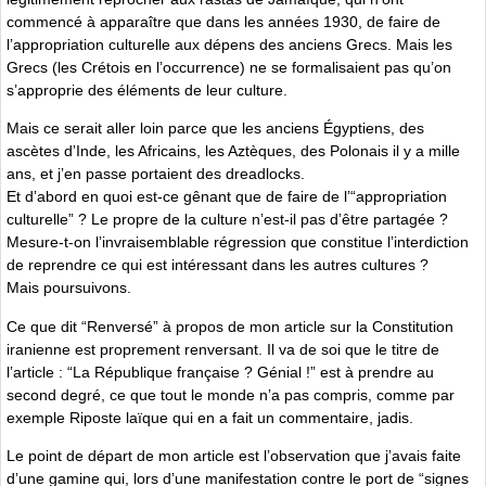
commencé à apparaître que dans les années 1930, de faire de
lʼappropriation culturelle aux dépens des anciens Grecs. Mais les
Grecs (les Crétois en l’occurrence) ne se formalisaient pas qu’on
s’approprie des éléments de leur culture.
Mais ce serait aller loin parce que les anciens Égyptiens, des
ascètes dʼInde, les Africains, les Aztèques, des Polonais il y a mille
ans, et jʼen passe portaient des dreadlocks.
Et dʼabord en quoi est-ce gênant que de faire de lʼ“appropriation
culturelle” ? Le propre de la culture nʼest-il pas dʼêtre partagée ?
Mesure-t-on lʼinvraisemblable régression que constitue lʼinterdiction
de reprendre ce qui est intéressant dans les autres cultures ?
Mais poursuivons.
Ce que dit “Renversé” à propos de mon article sur la Constitution
iranienne est proprement renversant. Il va de soi que le titre de
lʼarticle : “La République française ? Génial !” est à prendre au
second degré, ce que tout le monde nʼa pas compris, comme par
exemple Riposte laïque qui en a fait un commentaire, jadis.
Le point de départ de mon article est lʼobservation que jʼavais faite
dʼune gamine qui, lors dʼune manifestation contre le port de “signes