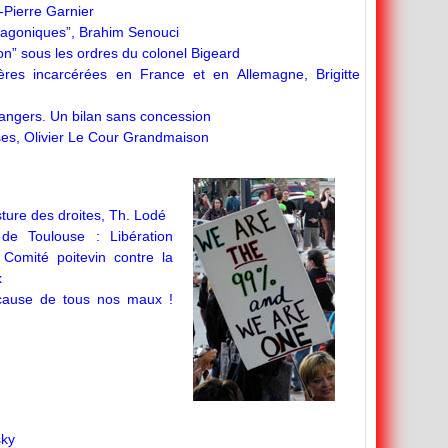
-Pierre Garnier
tagoniques”, Brahim Senouci
ion” sous les ordres du colonel Bigeard
ères incarcérées en France et en Allemagne, Brigitte
rangers. Un bilan sans concession
ises, Olivier Le Cour Grandmaison
ture des droites, Th. Lodé
 de Toulouse : Libération
 Comité poitevin contre la
x
 cause de tous nos maux !
sky