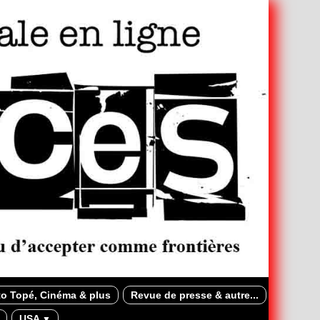
o Topé, Cinéma & plus
Revue de presse & autre...
USA
▼