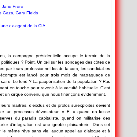
, Jane Frere
de Gaza, Gary Fields
une ex-agent de la CIA
s, la campagne présidentielle occupe le terrain de la
politiques ? Point. Un œil sur les sondages des côtes de
rées par leurs professionnel-les de la com, les candidat-es
e décompte est lancé pour trois mois de matraquage de
aire. Le fond ? La paupérisation de la population ? Pas
ment en touche pour revenir à la vacuité habituelle. C’est
 et un cirque convenu que nous finançons évidemment.
urs maîtres, d’exclus et de prolos surexploités devient
er un processus dévastateur. » Et « quand on laisse
éserves du paradis capitaliste, quand on militarise des
rler d’intégration est une ignoble plaisanterie. Dans cet
er le même rêve sans vie, aucun appel au dialogue et à