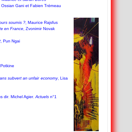
e Ossian Gani et Fabien Trémeau
jours soumis ?
, Maurice Rajsfus
oite en France
, Zvonimir Novak
t
, Pun Ngai
 Potkine
ans subvert an unfair economy
, Lisa
s dir. Michel Agier.
Actuels
n°1