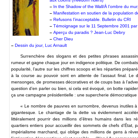
–
In the Shadow of the Wall/À l’ombre du mur
–
Manifestation en soutien de la population 
–
Refusons l’inacceptable. Bulletin du CRI
–
Témoignage sur le 11 Septembre 2001 par 
–
Aperçu du paradis ? Jean-Luc Debry
–
Cher Dieu
–
Dessin du jour, Luc Arnault
Surrenchère des slogans et des petites phrases assassine
rumeur et gagne chaque jour en indigence politique. De combats 
popularité, l’autre sur les chiffres scoops et les réparties prépa
à la course au pouvoir sont en attente de l’assaut final. L
mensonges, de promesses décoratives et de coups bas à l’advers
question d’en parler ou bien, si cela est évoqué, on botte rapide
ça une campagne présidentielle : une supercherie démocratique
« Le nombre de pauvres en surnombre, devenus inutiles à le
gigantesque. Le chantage de la dette va évidemment accélér
littéralement pourrir des millions d’êtres humains dans les r
quartiers entiers pour accueillir des sommets de chefs d’État, pa
impérialisme marchand, qui oblige des millions de gens à rêv