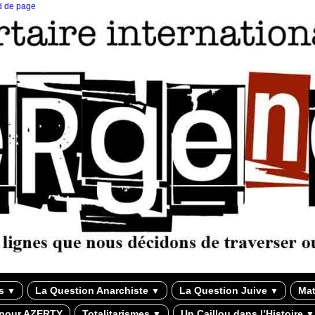
ed de page
ns
La Question Anarchiste
La Question Juive
Mat
▼
▼
▼
 pour AZERTY
Totalitarismes
Un Caillou dans l’Histoire
▼
▼