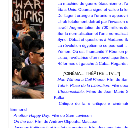
–
La machine de guerre étasunienne : l’
–
États-Unis. Obama signe et valide la l
–
De l’agent orange à l’uranium appauvri
–
L’Irak totalement détruit par l’invasion
–
Israël. Augmentation de 700 millions d
–
Sur la normalisation et l’anti-normalis
–
Syrie. Débat et questions à Madame
–
La révolution égyptienne se poursuit
–
Yémen. Où est l’humanité ? Réunion p
–
L’eau, révélatrice d’un nouvel aparthei
–
Réformes et gauche à Cuba. Regards
[*CINÉMA… THÉÂTRE…TV…*]
–
Man Without a Cell Phone
. Film de S
–
Tahrir, Place de la Libération
. Film do
–
L’Inconsolable
. Films de Jean-Marie 
Kafka
–
Critique de la « critique » ciném
Emmerich
–
Another Happy Day
. Film de Sam Levinson
–
On the Ice
. Film de Andrew Okpeaha MacLean
–
Jacques Faïtlovitch et les tribus perdues.
Film documentaire de