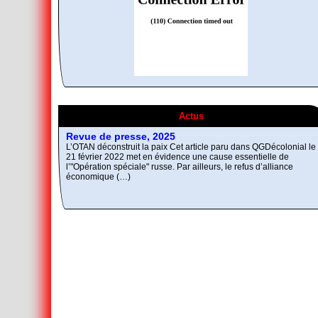
A Contretemps, Bulletin
De la désobeissance
Résistance non-
bibliographique
libertaire
violente
Actus
L’Autre et le Mal
Comment réunir les contraires antagonistes ?
Revue de presse, 2025
L’OTAN déconstruit la paix Cet article paru dans QGDécolonial le
21 février 2022 met en évidence une cause essentielle de
l’"Opération spéciale" russe. Par ailleurs, le refus d’alliance
économique (…)