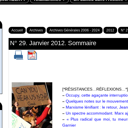
Accueil
Archives
Archives Générales 2006 - 2024
2012
N° 2
N° 29. Janvier 2012. Sommaire
[*RÉSISTANCES…RÉFLEXIONS…*]
–
Occupy, cette agaçante interrupti
–
Quelques notes sur le mouvement
–
Marxisme lénifiant : le retour, Jea
–
Un spectre accommodant. Marx ajus
–
« Plus radical que moi, tu meurs
Garnier