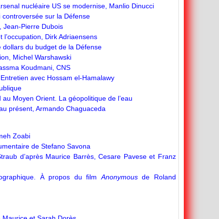
arsenal nucléaire US se modernise, Manlio Dinucci
oi controversée sur la Défense
, Jean-Pierre Dubois
 et l’occupation, Dirk Adriaensens
e dollars du budget de la Défense
ation, Michel Warshawski
 Bassma Koudmani, CNS
… Entretien avec Hossam el-Hamalawy
ublique
d au Moyen Orient. La géopolitique de l’eau
 au présent, Armando Chaguaceda
ameh Zoabi
cumentaire de Stefano Savona
Straub d’après Maurice Barrès, Cesare Pavese et Franz
atographique. À propos du film
Anonymous
de Roland
 Maurice et Sarah Dorès