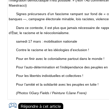
l’intégration démocratique n’est possible. » (
Non ! Au commenceme
Maestracci)
Signes précurseurs d’un fascisme rampant sur fond de « cris
banques —, campagne électorale minable, lois racistes, violences
Dans ce contexte, il est plus que jamais nécessaire de rappeler
d’État, le racisme et le néocolonialisme.
samedi 17 mars : mobilisation nationale
Contre le racisme et les idéologies d’exclusion !
Pour en finir avec le colonialisme partout dans le monde !
Pour l’auto-détermination et l’indépendance des peuples en l
Pour les libertés individuelles et collectives !
Pour l’amitié et la solidarité avec les peuples en lutte !
(Photos ©Gary Fields / Peinture ©Jane Frere)
Répondre à cet article