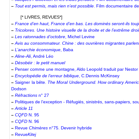
–
Tout est permis, mais rien n’est possible
. Film documentaire d
[* LIVRES, REVUES*]
–
France d’en haut, France d’en bas. Les dominés seront-ils tou
–
Tricolores. Une histoire visuelle de la droite et de l’extrême dr
–
Les ratonnades d’octobre
, Michel Levine
–
Avis au consommateur. Chine : des ouvrières migrantes parlen
–
L’anarchie économique
, Baba
–
Aline-Ali
, André Léo
–
Désobéir : le petit manuel
–
Penser comme une montagne, Aldo Leopold traduit par Nestor
–
Encyclopédie de l’erreur biblique
, C.Dennis McKinsey
–
Saigner la bête.
The Moral Underground. How ordinary Americ
Dodson
–
Réfractions
n° 27
–
Politiques de l’exception - Réfugiés, sinistrés, sans-papiers, sou
–
Article 11
–
CQFD
N. 95
–
CQFD
N. 96
–
Revue
Chimères
n°75. Devenir hybride
–
Revue
Kitej