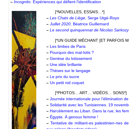
–
Incognito
. Expériences qui défient l’identification
[*NOUVELLES, ESSAIS…*]
–
Les Chats de Liège
, Serge Utgé-Royo
–
Juillet 2020
, Béatrice Guillemard
–
Le second quinquennat de Nicolas Sarkozy
[*UN GUIDE MÉCHANT [ET PARFOIS M
–
Les limbes de Paris
–
Pourquoi des mal-lotis ?
–
Genèse du lotissement
–
Une idée brillante
–
Thèses sur le langage
–
Le prix du sucre
–
Un petit nid coquet
[*PHOTOS… ART… VIDÉOS… SONS*]
–
Journée internationale pour l’élimination d
–
Solidarité avec les Tunisiennes. 19 novemb
–
Harcèlement au Liban. Dans la rue, les femm
–
Égypte. À genoux femme !
–
Tentative de militant-es palestinien-nes d
aux colons (freedom riders)