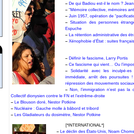
–
De qui Badiou est-il le nom ? Jean
–
“Mémoire collective, mémoires an
–
Juin 1957, opération de “pacificat
–
Situation des personnes étrang
Espuche
–
La rétention administrative des ét
–
Xénophobie d’État : suites frança
–
Définir le fascisme, Larry Portis
–
Ce fascisme qui vient… Ou l’impos
–
Solidarité avec les inculpé-es
immédiate, arrêt des poursuites !
répression des mouvements sociau
–
Non, l’immigration n’est pas la
Collectif dionysien contre le FN et l’extrême-droite
–
Le Blouson doré, Nestor Potkine
–
Nucléaire : Gauche molle à bâbord et tribord
–
Les Gladiateurs du dosimètre, Nestor Potkine
[*INTERNATIONAL*]
–
Le déclin des États-Unis, Noam Chom