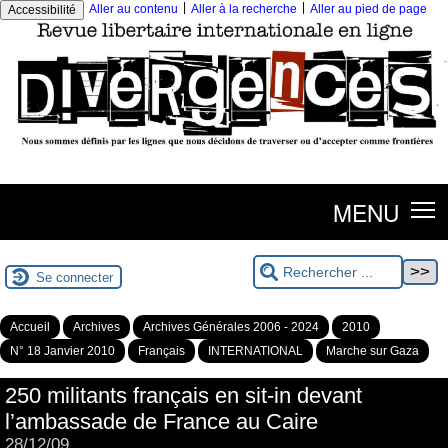
|
|
Aller au contenu
Aller à la recherche
Aller au pied de page
Accessibilité
MENU
Se connecter
Accueil
Archives
Archives Générales 2006 - 2024
2010
N° 18 Janvier 2010
Français
INTERNATIONAL
Marche sur Gaza
250 militants français en sit-in devant
l’ambassade de France au Caire
28/12/09