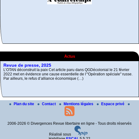
Fragments d’Histoire de
De la désobeissance
Résistance non-
la gauche radicale
libertaire
violente
Actus
Revue de presse, 2025
L’OTAN déconstruit la paix Cet article paru dans QGDécolonial le 21 février
2022 met en évidence une cause essentielle de l’"Opération spéciale" russe.
Par ailleurs, le refus d’alliance économique (…)
L’Autre et le Mal
Comment réunir les contraires antagonistes ?
Plan du site
Contact
Mentions légales
Espace privé
2006-2026 © Divergences Revue libertaire en ligne - Tous droits réservés
Réalisé sous
Habillage
ESCAL
5.5.22